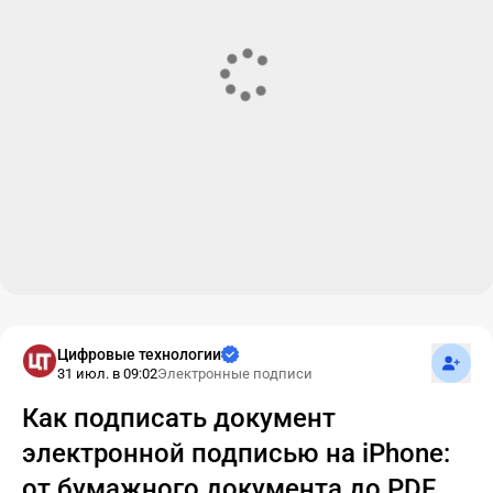
Подпис
Цифровые технологии
31 июл. в 09:02
Электронные подписи
Как подписать документ
электронной подписью на iPhone:
от бумажного документа до PDF