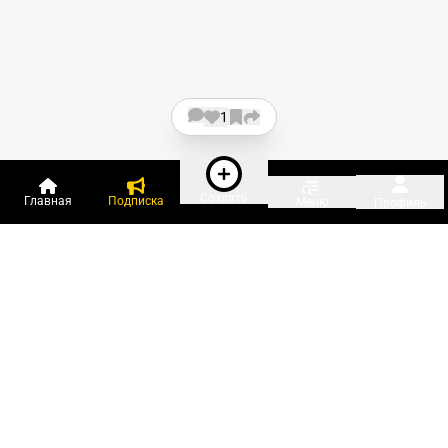
1
Создать
Главная
Подписка
Меню
Профиль
Пользователи онлайн:
и ещё 305 зарегистрированных и
9 285 гостей
сейчас на «Клерке»
Посмотреть всех