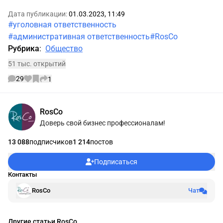
Дата публикации:
01.03.2023, 11:49
#уголовная ответственность
#административная ответственность
#RosCo
Рубрика
:
Общество
51 тыс. открытий
29
1
Информации об авторе
RosCo
Доверь свой бизнес профессионалам!
13 088
подписчиков
1 214
постов
Подписаться
Контакты
RosCo
Чат
Другие статьи RosCo