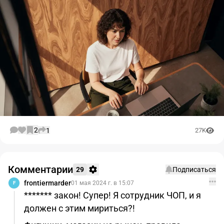
2
1
27K
Комментарии
29
Подписаться
frontiermarder
01 мая 2024 г. в 15:07
F
******* закон! Супер! Я сотрудник ЧОП, и я
должен с этим мириться?!