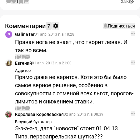
1
2.5K
Комментарии
7
Подписаться
GalinaTar
01 апр. 2013 г. в 18:28
G
Правая нога не знает , что творит левая. И
так во всем.
Евгений
01 апр. 2013 г. в 21:00
Аудитор
Прямо даже не верится. Хотя это бы было
самое верное решение, особенно в
совокупности с отменой всех льгот, порогов-
лимитов и снижением ставки.
Королева Королевская
02 апр. 2013 г. в 08:39
Ведущий бухгалтер
Э-э-э-э-э, дата "новости" стоит 01.04.13.
Типа, первоапрельская шутка???