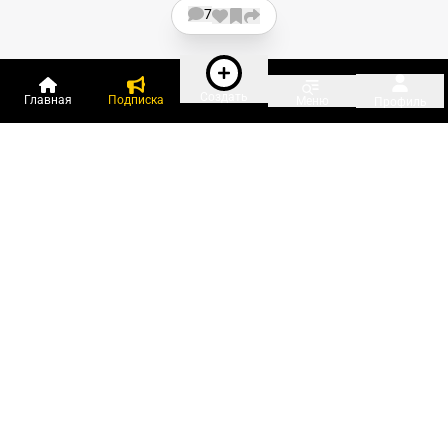
7
Создать
Главная
Подписка
Меню
Профиль
Пользователи онлайн:
и ещё 151 зарегистрированный и
4 673 гостя
сейчас на «Клерке»
Посмотреть всех
Подписки Клерка
Курсы повышения квалификации
Телефон 8 (800) 300-92-97
Чат поддержки клиентов
Реклама и продвижение
Тарифы «Блогов компаний»