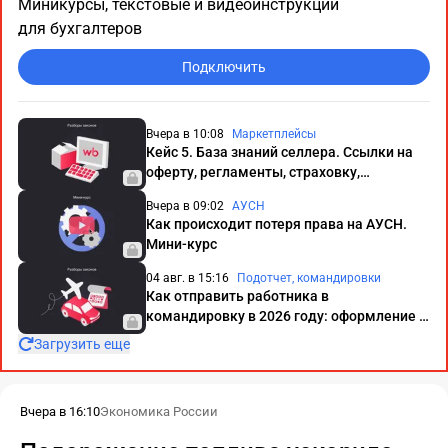
Миникурсы, текстовые и видеоинструкции
для бухгалтеров
Подключить
Вчера в 10:08
Маркетплейсы
Кейс 5. База знаний селлера. Ссылки на
оферту, регламенты, страховку,
отчетность и другие правила: Wildberries
Вчера в 09:02
АУСН
Как происходит потеря права на АУСН.
Мини-курс
04 авг. в 15:16
Подотчет, командировки
Как отправить работника в
командировку в 2026 году: оформление и
полный учет
Загрузить еще
Вчера в 16:10
Экономика России