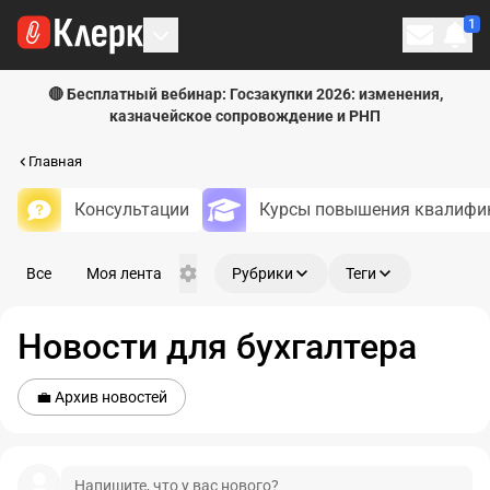
1
Личн
🔴 Бесплатный вебинар: Госзакупки 2026: изменения,
казначейское сопровождение и РНП
Главная
Консультации
Курсы повышения квалифи
Все
Моя лента
Рубрики
Теги
Новости для бухгалтера
💼 Архив новостей
Напишите
, что у вас нового?