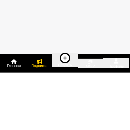
Создать
Главная
Подписка
Меню
Профиль
Пользователи онлайн:
и ещё 35 зарегистрированных и
1 180 гостей
сейчас на «Клерке»
Посмотреть всех