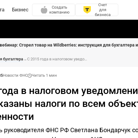
Счет
Создать
та
Бизнес
для
компанию
бизнеса
вебинар: Сгорел товар на Wildberries: инструкция для бухгалтера 
я бухгалтера
→
С 2015 года в налоговом уведомлении будут указаны налоги по всем объектам собственности
35
Новости ФНС
Читать 1 мин
 года в налоговом уведомлен
указаны налоги по всем объе
енности
ь руководителя ФНС РФ Светлана Бондарчук 