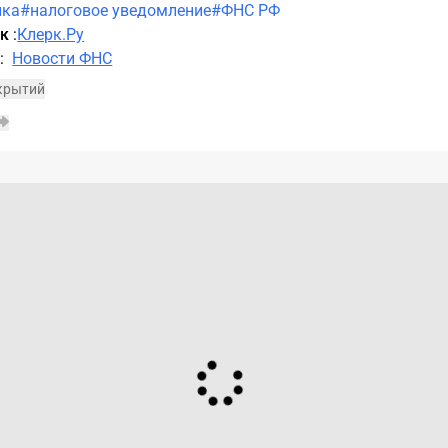
лка
#налоговое уведомление
#ФНС РФ
ик
:
Клерк.Ру
а
:
Новости ФНС
ткрытий