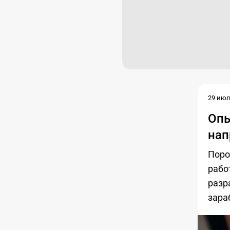
29 июл.
Опы
нап
Поро
рабо
разр
зара