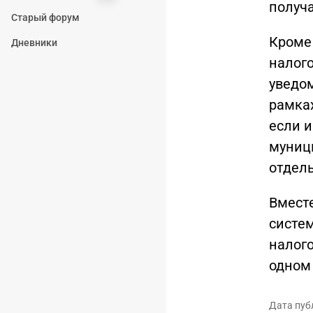
получа
Старый форум
Кроме 
Дневники
налог
уведо
рамках
если 
муниц
отдель
Вместе
систе
налог
одном
Дата пуб