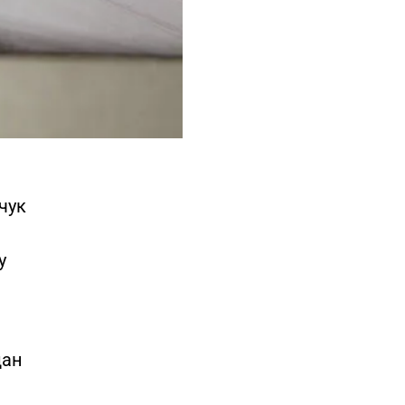
чук
у
дан