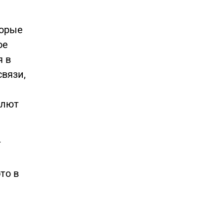
торые
ое
я в
связи,
шлют
т
то в