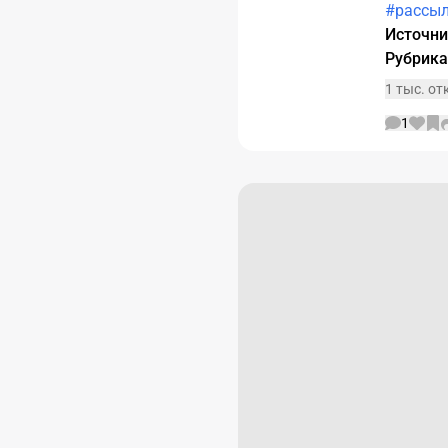
#рассы
Источн
Рубрик
1 тыс. о
1