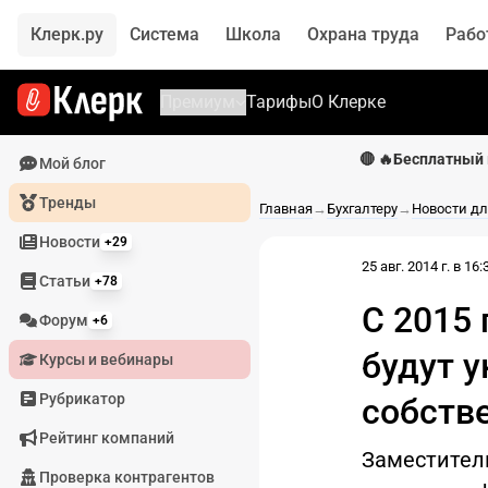
Клерк.ру
Система
Школа
Охрана труда
Рабо
Премиум
Тарифы
О Клерке
🔴 🔥Бесплатный 
Мой блог
Тренды
Главная
→
Бухгалтеру
→
Новости дл
Новости
+29
25 авг. 2014 г. в 16:
Статьи
+78
С 2015
Форум
+6
будут 
Курсы и вебинары
Рубрикатор
собств
Рейтинг компаний
Заместител
Проверка контрагентов