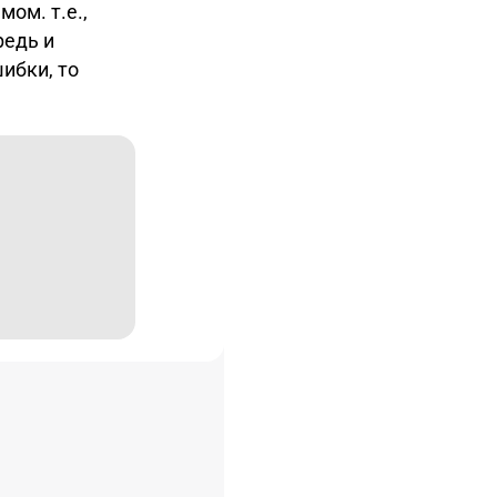
ом. т.е.,
редь и
шибки, то