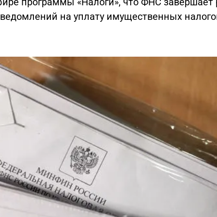
фире программы «Налоги», что ФНС завершает
уведомлений на уплату имущественных налого