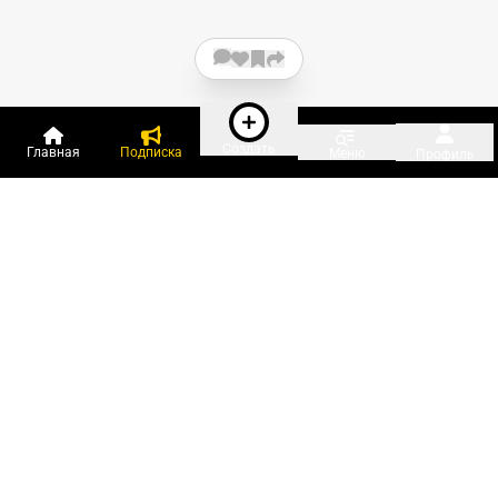
Создать
Главная
Подписка
Меню
Профиль
Пользователи онлайн:
и ещё 49 зарегистрированных и
1 609 гостей
сейчас на «Клерке»
Посмотреть всех
Подписки Клерка
Курсы повышения квалификации
Телефон 8 (800) 300-92-97
Чат поддержки клиентов