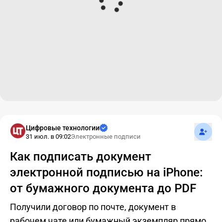
Подпис
Цифровые технологии
31 июл. в 09:02
Электронные подписи
Как подписать документ
электронной подписью на iPhone:
от бумажного документа до PDF
Получили договор по почте, документ в
рабочем чате или бумажный экземпляр прямо