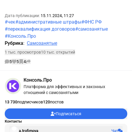
Дата публикации:
15.11.2024, 11:27
#чек
#административные штрафы
#ФНС РФ
#переквалификация договоров
#самозанятые
#Консоль.Про
Рубрика
:
Самозанятые
1 тыс. просмотров
10 тыс. открытий
5
5
4
Информации об авторе
Консоль.Про
Платформа для эффективных и законных
отношений с самозанятыми
13 730
подписчиков
120
постов
Подписаться
Контакты
a.trofimova
Чат