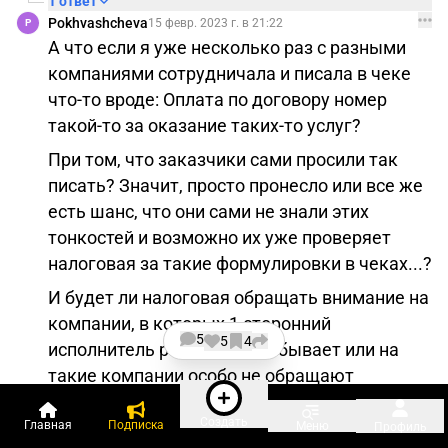
1 ответ
Pokhvashcheva
15 февр. 2023 г. в 21:22
P
А что если я уже несколько раз с разными
компаниями сотрудничала и писала в чеке
что-то вроде: Оплата по договору номер
такой-то за оказание таких-то услуг?
При том, что заказчики сами просили так
писать? Значит, просто пронесло или все же
есть шанс, что они сами не знали этих
тонкостей и возможно их уже проверяет
налоговая за такие формулировки в чеках...?
И будет ли налоговая обращать внимание на
компании, в которых 1 сторонний
5
5
4
исполнитель раз в полгода бывает или на
такие компании особо не обращают
внимание?
Создать
1
Главная
Подписка
Меню
Профиль
dfakhriev
16 февр. 2023 г. в 11:32