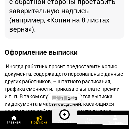
с обратной стороны проставить
заверительную надпись
(например, «Копия на 8 листах
верна»).
Оформление выписки
Иногда работник просит предоставить копию
документа, содержащего персональные данные
других работников, – штатного расписания,
графика сменности, приказа о выплате премии
и т. п. В таком случае оформляется выписка
1
2
3
из документа в части сведений, касающихся
конкретного работника, потому что выдача
копии нарушит законодательство
Создать
Главная
Подписка
Меню
Профиль
о персональных данных.