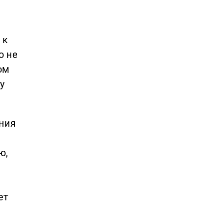
 к
о не
ом
у
ения
ю,
и
ет