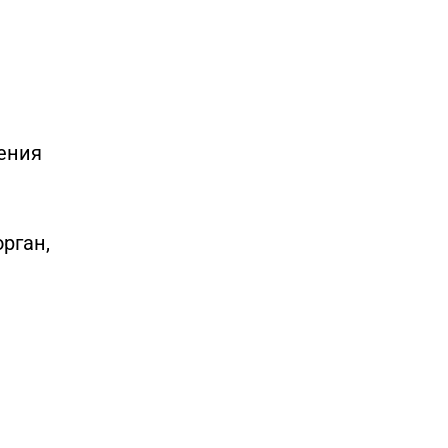
ения
рган,