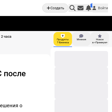
1
Создать
Войти
Личные увед
 2 часа
Продукты
Мнения
Новое
И
Т-Бизнеса
в «Премиум»
С после
решения о