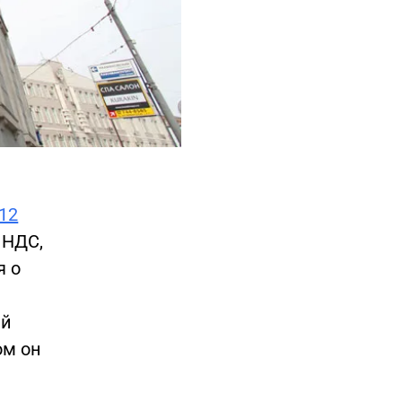
012
 НДС,
я о
ый
ом он