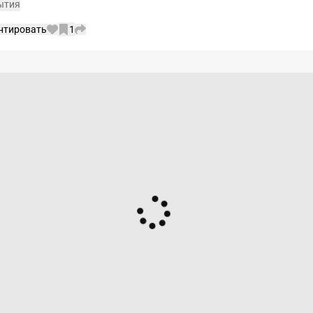
ытия
нтировать
1