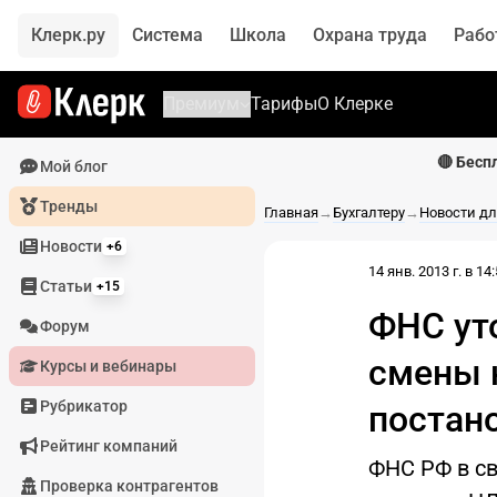
Клерк.ру
Система
Школа
Охрана труда
Рабо
Премиум
Тарифы
О Клерке
🔴 Бесп
Мой блог
Тренды
Главная
→
Бухгалтеру
→
Новости дл
Новости
+6
14 янв. 2013 г. в 14
Статьи
+15
ФНС ут
Форум
смены 
Курсы и вебинары
Рубрикатор
постано
Рейтинг компаний
ФНС РФ в с
Проверка контрагентов