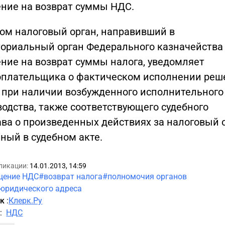
ение на возврат суммы НДС.
том налоговый орган, направивший в
ториальный орган Федерального казначейства
ние на возврат суммы налога, уведомляет
оплательщика о фактическом исполнении реш
а при наличии возбужденного исполнительного
одства, также соответствующего судебного
ва о произведенных действиях за налоговый о
ный в судебном акте.
ликации:
14.01.2013, 14:59
щение НДС
#возврат налога
#полномочия органов
юридического адреса
ик
:
Клерк.Ру
а
:
НДС