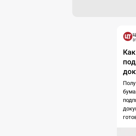
Ц
3
Как
под
док
Полу
бума
подп
доку
гото