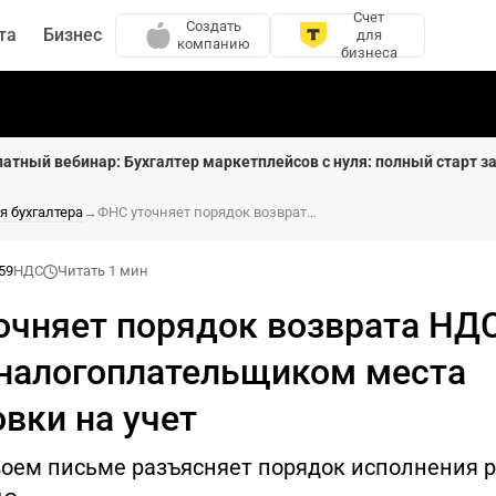
Счет
Создать
та
Бизнес
для
компанию
бизнеса
латный вебинар: Бухгалтер маркетплейсов с нуля: полный старт за
я бухгалтера
→
ФНС уточняет порядок возврата НДС после смены налогоплательщиком места постановки на учет
:59
НДС
Читать 1 мин
очняет порядок возврата НД
налогоплательщиком места
вки на учет
воем письме разъясняет порядок исполнения 