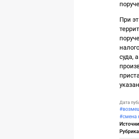
поруч
При э
терри
поруче
налог
суда, 
произв
приста
указан
Дата пуб
#возме
#смена 
Источн
Рубрик