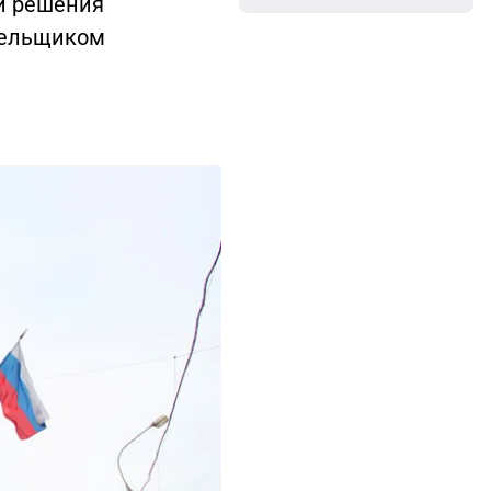
и решения
тельщиком