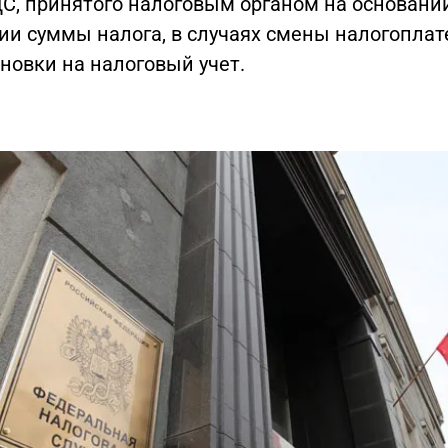
ДС, принятого налоговым органом на основани
ии суммы налога, в случаях смены налогопла
новки на налоговый учет.