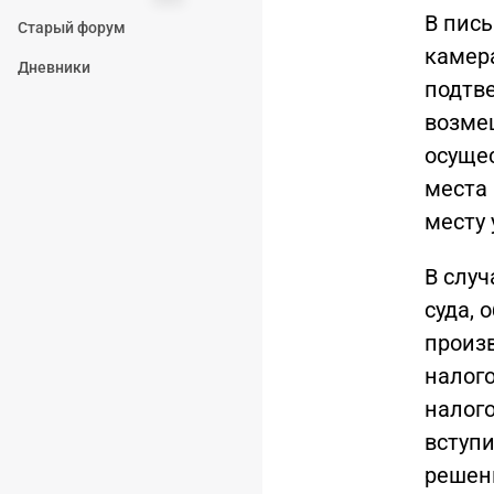
В пись
Старый форум
камер
Дневники
подтв
возмещ
осуще
места 
месту 
В случ
суда,
произ
налог
налог
вступ
решен