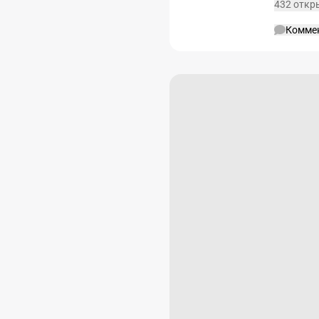
432 откр
Комме