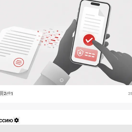
2
1
25
уссию