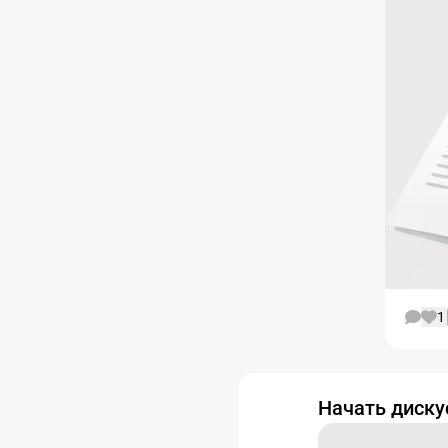
1
Начать диск