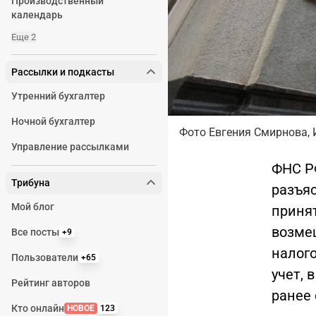
Производственный
календарь
Еще 2
Рассылки и подкасты
Утренний бухгалтер
Ночной бухгалтер
Фото Евгения Смирнова, 
Управление рассылками
ФНС Р
Трибуна
разъя
Мой блог
приня
возме
Все посты
+9
налог
Пользователи
+65
учет, 
Рейтинг авторов
ранее 
Кто онлайн
НОВОЕ
123