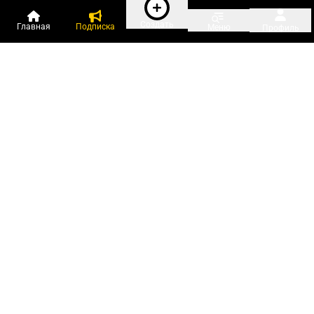
Создать
Главная
Подписка
Меню
Профиль
Пользователи онлайн:
и ещё 45 зарегистрированных и
1 493 гостя
сейчас на «Клерке»
Посмотреть всех
Подписки Клерка
Курсы повышения квалификации
Телефон 8 (800) 300-92-97
Чат поддержки клиентов
Реклама и продвижение
Тарифы «Блогов компаний»
Прайс на рекламу
Заказать рекламу
Мобильная версия:
RuStore
Google Play
App Store