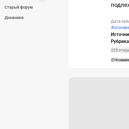
подле
Старый форум
Дневники
Дата пуб
#основн
Источн
Рубрик
225 откр
Комме