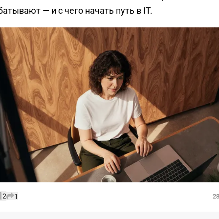
батывают — и с чего начать путь в IT.
2
1
28