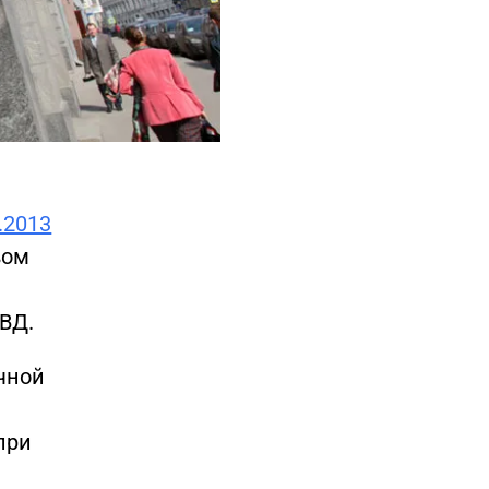
.2013
вом
НВД.
чной
при