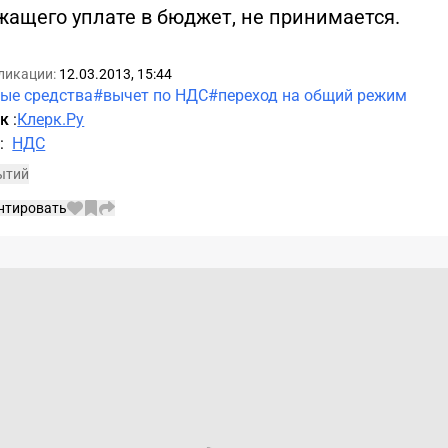
жащего уплате в бюджет, не принимается.
ликации:
12.03.2013, 15:44
ые средства
#вычет по НДС
#переход на общий режим
ик
:
Клерк.Ру
а
:
НДС
ытий
нтировать