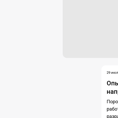
29 июл.
Опы
нап
Поро
рабо
разр