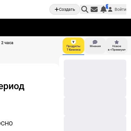
1
Создать
Войти
Личные увед
 2 часа
Продукты
Мнения
Новое
И
Т-Бизнеса
в «Премиум»
ериод
 ОСНО