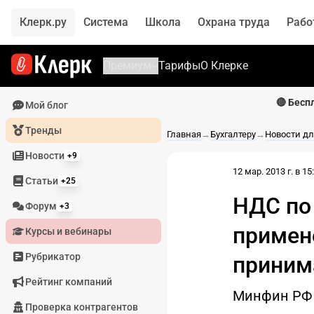
Клерк.ру
Система
Школа
Охрана труда
Рабо
Премиум
Тарифы
О Клерке
🔴 Бесп
Мой блог
Тренды
Главная
→
Бухгалтеру
→
Новости дл
Новости
+9
12 мар. 2013 г. в 15
Статьи
+25
НДС по
Форум
+3
примен
Курсы и вебинары
Рубрикатор
приним
Рейтинг компаний
Минфин РФ 
Проверка контрагентов