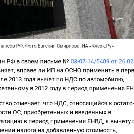
ансов РФ. Фото Евгения Смирнова, ИА «Клерк.Ру»
н РФ в своем письме №
03-07-14/5489 от 26.02
сняет, вправе ли ИП на ОСНО применить в пер
ле 2013 года вычет по НДС по автомобилю,
етенному в 2012 году в период применения Е
тво отмечает, что НДС, относящийся к остато
ости ОС, приобретенных и введенных в
уатацию в период применения ЕНВД, к вычету 
лении налога на добавленную стоимость,