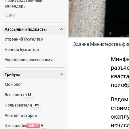
Производственный
календарь
Еще 2
Рассылки и подкасты
Утренний бухгалтер
Здание Министерства фин
Ночной бухгалтер
Минфи
Управление рассылками
разъя
Трибуна
кварта
приобр
Мой блог
Все посты
+13
Ведомс
Пользователи
+85
стоим
экспл
Рейтинг авторов
исчис
Кто онлайн
НОВОЕ
91