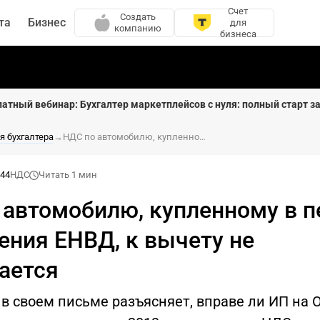
Счет
Создать
та
Бизнес
для
компанию
бизнеса
латный вебинар: Бухгалтер маркетплейсов с нуля: полный старт за
я бухгалтера
→
НДС по автомобилю, купленному в период применения ЕНВД, к вычету не принимается
:44
НДС
Читать 1 мин
 автомобилю, купленному в п
ения ЕНВД, к вычету не
ается
в своем письме разъясняет, вправе ли ИП на