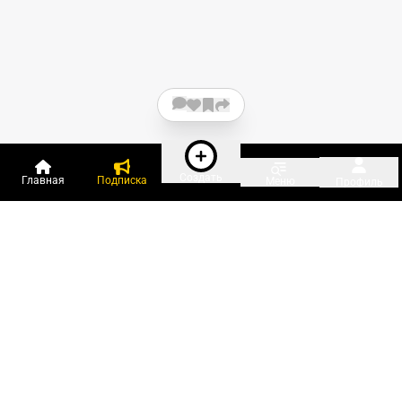
Создать
Главная
Подписка
Меню
Профиль
Пользователи онлайн:
и ещё 546 зарегистрированных и
16 518 гостей
сейчас на «Клерке»
Посмотреть всех