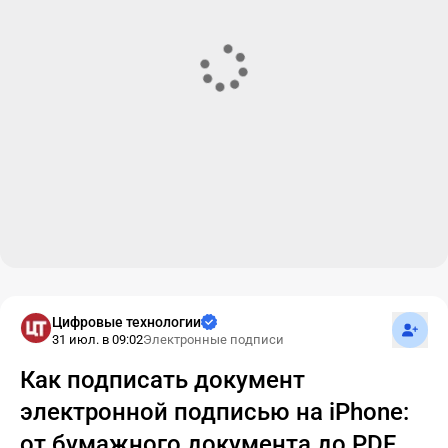
Подпис
Цифровые технологии
31 июл. в 09:02
Электронные подписи
Как подписать документ
электронной подписью на iPhone:
от бумажного документа до PDF