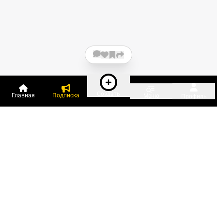
Создать
Главная
Подписка
Меню
Профиль
Пользователи онлайн:
и ещё 300 зарегистрированных и
9 138 гостей
сейчас на «Клерке»
Посмотреть всех