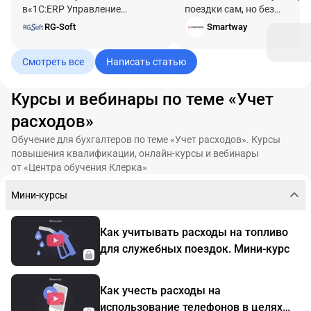
в«1С:ERP Управление
поездки сам, но без
предприятием 2.5».
правильно оформленных
RG-Soft
Smartway
документов бухгалтерия не
сможет подтвердить затра
Смотреть все
Написать статью
и учесть их.
Курсы и вебинары по теме «Учет
расходов»
Обучение для бухгалтеров по теме «Учет расходов». Курсы
повышения квалификации, онлайн-курсы и вебинары
от «Центра обучения Клерка»
Мини-курсы
Как учитывать расходы на топливо
для служебных поездок. Мини-курс
Как учесть расходы на
использование телефонов в целях