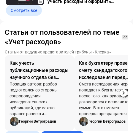
учесть расходы и оформить
документы
Смотреть все
Статьи от пользователей по теме
77
«Учет расходов»
Статьи от ведущих представителей трибуны «Клерка»
Как учесть
Как бухгалтеру провер
публикационные расходы
смету кандидатского
научного отдела без
исследования перед
потери первички
Позиция автора: разбор
договором
Смета исследования неред
подготовлен со стороны
попадает к бухгалтеру уже
сопровождения
после того, как руководите
исследовательских
договорился с исполнителе
публикаций, где важно
сумме. В этот момент
заранее развести
проверка превращается в
редакционный платеж,
попытку объяснить, почем
Георгий Ветроградов
Георгий Ветроградов
перевод, права на материал и
одной строки «подготовка
комплект закрывающих
кандидатской диссертации