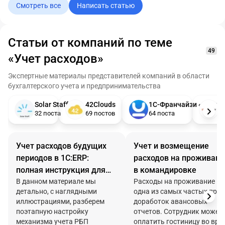
Смотреть все
Написать статью
документов.
недостаточно ни для
договора, ни для оплаты, н
для последующего
подтверждения расходов.
Статьи от компаний по теме
49
«Учет расходов»
Экспертные материалы представителей компаний в области
бухгалтерского учета и предпринимательства
Solar Staff
42Clouds
1С-Франчайзи «Ю-Соф
S
32 поста
69 постов
64 поста
6
Учет расходов будущих
Учет и возмещение
периодов в 1С:ERP:
расходов на проживани
полная инструкция для
в командировке
бухгалтера
В данном материале мы
Расходы на проживание —
детально, с наглядными
одна из самых частых при
иллюстрациями, разберем
доработок авансовых
поэтапную настройку
отчетов. Сотрудник может
механизма учета РБП
оплатить гостиницу во вре