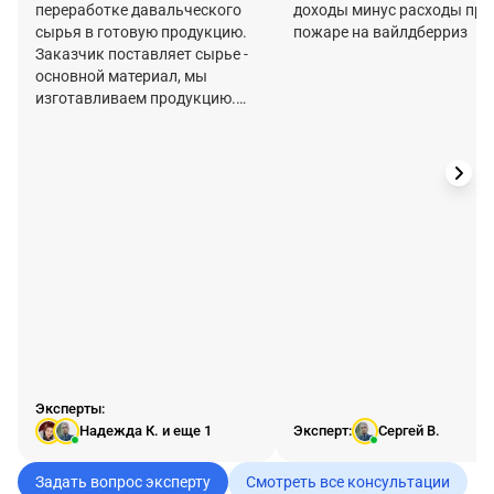
переработке давальческого
доходы минус расходы при
сырья в готовую продукцию.
пожаре на вайлдберриз
Заказчик поставляет сырье -
основной материал, мы
изготавливаем продукцию.
Но для упаковки используем
свою коробку и скотч. Как
учитывать в расходах
упаковочный материал?
списывать на счет 44 по акту
или завести ресурсную
спецификаци (как для своей
продукции) и учитывать
выпуск с использованием
счета 20?
Эксперты:
Надежда К.
и еще 1
Эксперт:
Сергей В.
Задать вопрос эксперту
Смотреть все консультации