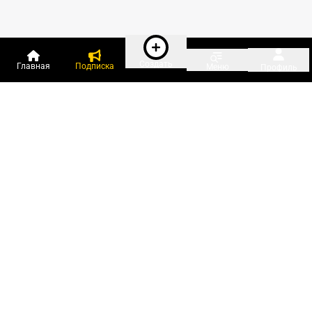
Создать
Главная
Подписка
Меню
Профиль
Пользователи онлайн:
и ещё 414 зарегистрированных и
12 570 гостей
сейчас на «Клерке»
Посмотреть всех
Подписки Клерка
Курсы повышения квалификации
Телефон 8 (800) 300-92-97
Чат поддержки клиентов
Реклама и продвижение
Тарифы «Блогов компаний»