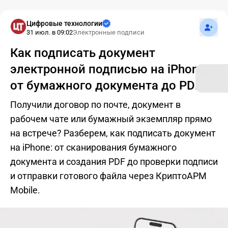
Подпис
Цифровые технологии
31 июл. в 09:02
Электронные подписи
Как подписать документ
электронной подписью на iPhone:
от бумажного документа до PDF
Получили договор по почте, документ в
рабочем чате или бумажный экземпляр прямо
на встрече? Разберем, как подписать документ
на iPhone: от сканирования бумажного
документа и создания PDF до проверки подписи
и отправки готового файла через КриптоАРМ
Mobile.