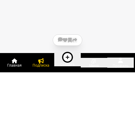
Создать
Главная
Подписка
Меню
Профиль
Пользователи онлайн:
и ещё 29 зарегистрированных и
1 014 гостей
сейчас на «Клерке»
Посмотреть всех