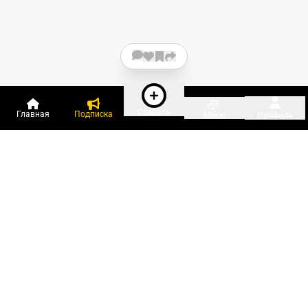
Создать
Главная
Подписка
Меню
Профиль
Пользователи онлайн:
и ещё 49 зарегистрированных и
1 609 гостей
сейчас на «Клерке»
Посмотреть всех
Подписки Клерка
Курсы повышения квалификации