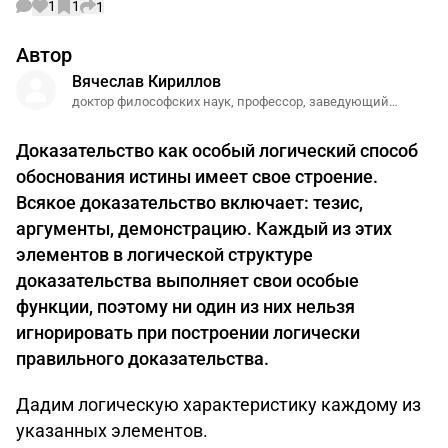
1
1
1
Автор
Вячecлав Киpиллoв
доктор филocoфских наук, профессор, заведующий
кафедрой филocoфии мocковской государственной
юридической академии
Доказательство как особый логический способ
обоснования истины имеет свое строение.
Всякое доказательство включает: тезис,
аргументы, демонстрацию. Каждый из этих
элементов в логической структуре
доказательства выполняет свои особые
функции, поэтому ни один из них нельзя
игнорировать при построении логически
правильного доказательства.
Дадим логическую характеристику каждому из
указанных элементов.