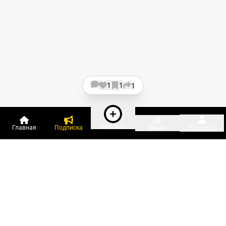
1
1
1
Создать
Главная
Подписка
Меню
Профиль
Пользователи онлайн:
и ещё 130 зарегистрированных и
4 047 гостей
сейчас на «Клерке»