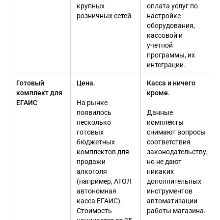
крупных
оплата услуг по
розничных сетей.
настройке
оборудования,
кассовой и
учетной
программы, их
интеграции.
Готовый
Цена.
Касса и ничего
комплект для
кроме.
ЕГАИС
На рынке
появилось
Данные
несколько
комплекты
готовых
снимают вопросы
бюджетных
соответствия
комплектов для
законодательству,
продажи
но не дают
алкоголя
никаких
(например, АТОЛ
дополнительных
автономная
инструментов
касса ЕГАИС).
автоматизации
Стоимость
работы магазина.