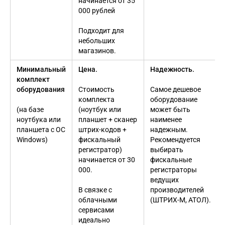
начинается от 35
000 рублей
Подходит для
небольших
магазинов.
Минимальный
Цена.
Надежность.
комплект
оборудования
Стоимость
Самое дешевое
комплекта
оборудование
(на базе
(ноутбук или
может быть
ноутбука или
планшет + сканер
наименее
планшета с ОС
штрих-кодов +
надежным.
Windows)
фискальный
Рекомендуется
регистратор)
выбирать
начинается от 30
фискальные
000.
регистраторы
ведущих
В связке с
производителей
облачными
(ШТРИХ-М, АТОЛ).
сервисами
идеально