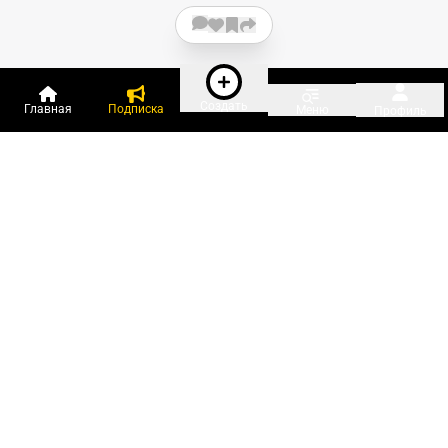
Создать
Главная
Подписка
Меню
Профиль
Пользователи онлайн:
и ещё 57 зарегистрированных и
1 842 гостя
сейчас на «Клерке»
Посмотреть всех
Подписки Клерка
Курсы повышения квалификации
Телефон 8 (800) 300-92-97
Чат поддержки клиентов