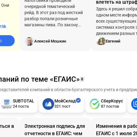
налоговики проводили
влететь на штра
! Они
очередной тематический
Здесь я решил собра
рейд. В этот раз под жесткий
одном месте инфор
разбор попали розничные
всех существующих 
магазины пива. По закону
15k
системах контроля 
бизнес обязан
движением разных 
регистрировать в
ю
Алексей Мошкин
Евгений
специальной системе ЕГАИС
все сделки с алкогольной
продукцией. Но на практике у
многих реализация отражена
вся, а закуп – совсем чуть-
чуть.
паний по теме «ЕГАИС»
8
едставителей компаний в области бухгалтерского учета и предпр
SUBTOTAL
МойСклад
СберКорус
24 поста
321 пост
87 постов
ться в
Электронная подпись для
Изменения в рабо
отчетности в ЕГАИС: чем
ЕГАИС с 1 июля 2