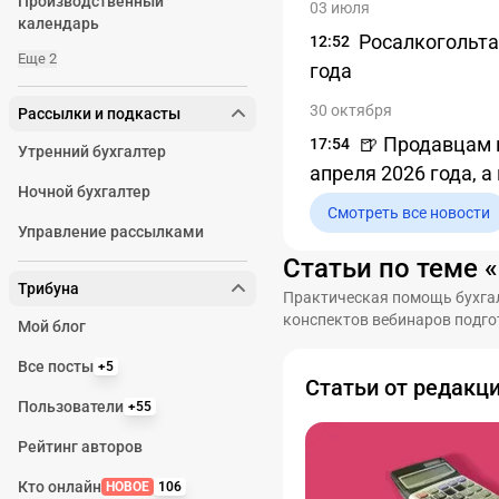
Производственный
03 июля
календарь
Росалкогольта
12:52
Еще 2
года
30 октября
Рассылки и подкасты
🍺 Продавцам 
17:54
Утренний бухгалтер
апреля 2026 года, а 
Ночной бухгалтер
Смотреть все новости
Управление рассылками
Статьи по теме 
Трибуна
Практическая помощь бухгал
конспектов вебинаров подго
Мой блог
Все посты
+5
Статьи от редакц
Пользователи
+55
Рейтинг авторов
Кто онлайн
НОВОЕ
106