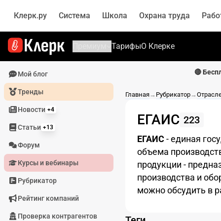
Клерк.ру
Система
Школа
Охрана труда
Рабо
Премиум
Тарифы
О Клерке
🔴 Бесп
Мой блог
Тренды
Главная
→
Рубрикатор
→
Отрасле
Новости
+4
ЕГАИС
223
Статьи
+13
ЕГАИС
- единая гос
Форум
объема производств
Курсы и вебинары
продукции - предна
производства и обо
Рубрикатор
можно обсудить в 
Рейтинг компаний
Проверка контрагентов
Теги