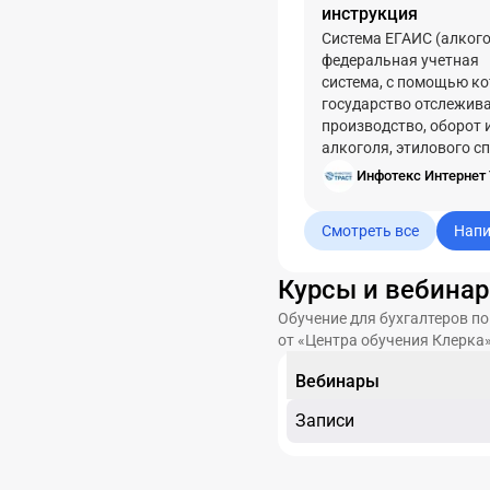
инструкция
Система ЕГАИС (алкого
федеральная учетная
система, с помощью к
государство отслежив
производство, оборот 
алкоголя, этилового сп
продукции, которая с
Инфотекс Интернет 
такой спирт.
Смотреть все
Напи
Курсы и вебинар
Обучение для бухгалтеров п
от «Центра обучения Клерка
Вебинары
Записи