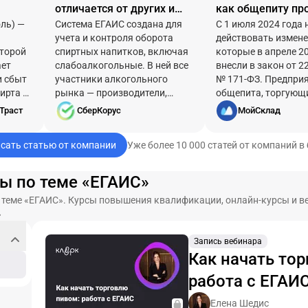
отличается от других и
как общепиту пр
ль) —
как ее получить
Система ЕГАИС создана для
алкоголь по нов
С 1 июля 2024 года 
учета и контроля оборота
действовать измене
правилам
оторой
спиртных напитков, включая
которые в апреле 2
ает
слабоалкогольные. В ней все
внесли в закон от 2
и сбыт
участники алкогольного
№ 171-ФЗ. Предпри
ирта и
рынка — производители,
общепита, торгующ
одержит
поставщики, общепит и
крепким алкоголем
Траст
СберКорус
МойСклад
розница — отражают
будут вести учет к
операции с алкоголем
порции реализован
сать статью от компании
Уже более 10 000 статей от компаний в
(поставки, продажи). И для
напитков. Разбирае
работы с ЕГАИС нужен
изменится продажа
квалифицированный
с июля 2024 года.
ы по теме «ЕГАИС»
сертификат электронной
о теме «ЕГАИС». Курсы повышения квалификации, онлайн-курсы и 
подписи. Рассказываем, чем
»
ЭП для ЕГАИС отличается от
других и где ее получают.
Запись вебинара
Как начать то
работа с ЕГАИ
Елена Шедис