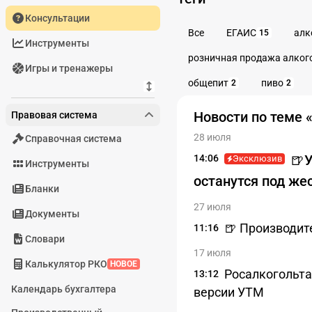
Консультации
Все
ЕГАИС
алк
15
Инструменты
розничная продажа алког
Игры и тренажеры
общепит
пиво
2
2
Новости по теме 
Правовая система
28 июля
Справочная система
🍺
14:06
Эксклюзив
Инструменты
останутся под же
Бланки
27 июля
Документы
🍺 Производите
11:16
Словари
17 июля
Калькулятор РКО
НОВОЕ
Росалкогольта
13:12
Календарь бухгалтера
версии УТМ