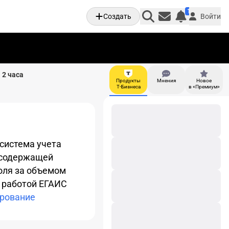
1
Создать
Войти
Личные увед
 2 часа
Продукты
Мнения
Новое
И
Т-Бизнеса
в «Премиум»
система учета
тосодержащей
оля за объемом
 работой ЕГАИС
ирование