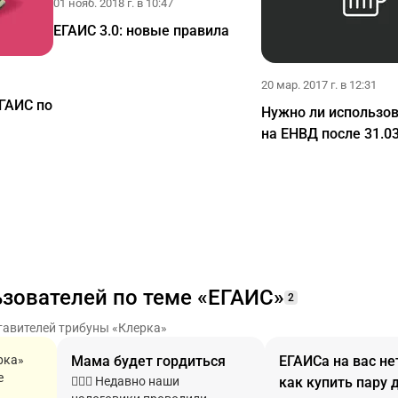
01 нояб. 2018 г. в 10:47
ЕГАИС 3.0: новые правила
20 мар. 2017 г. в 12:31
ЕГАИС по
Нужно ли использо
на ЕНВД после 31.0
ьзователей по теме «ЕГАИС»
2
тавителей трибуны «Клерка»
рка»
Мама будет гордиться
ЕГАИСа на вас не
е
👮🏿‍♂️ Недавно наши
как купить пару 