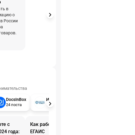
ф
ть в
мацию о
в России
за
товаров.
инимательства
DocsInBox
Инфотекс Интернет Траст
24 поста
10 постов
те с
Как работать с УТМ
ЕГАИС начнет 
024 года:
ЕГАИС
МЧД. Как подг