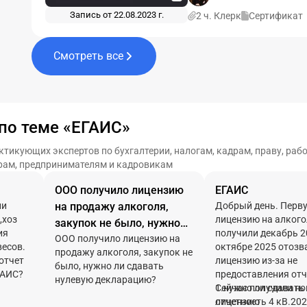
Запись от 22.08.2023 г.
2 ч. Клерк
Сертификат
Смотреть все
по теме «ЕГАИС»
икующих экспертов по бухгалтерии, налогам, кадрам, праву, работ
рам, предпринимателям и кадровикам
ООО получило лицензию
ЕГАИС
ли
на продажу алкоголя,
Добрый день. Перв
,хоз
лицензию на алког
закупок не было, нужно
ия
получили декабрь 2
ли сдавать нулевую
ООО получило лицензию на
весов.
октябре 2025 отозв
продажу алкоголя, закупок не
декларацию?
отчет
лицензию из-за не
было, нужно ли сдавать
ГАИС?
предоставления отч
нулевую декларацию?
Сейчас получили н
1.нужно ли сдавать
лицензию
отчетность 4 кВ.202