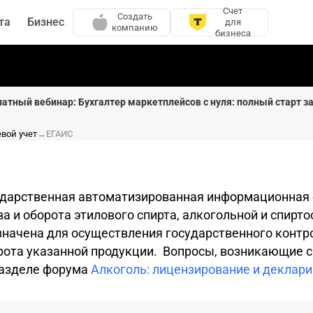
Счет
Создать
та
Бизнес
для
компанию
бизнеса
латный вебинар: Бухгалтер маркетплейсов с нуля: полный старт за
вой учет
→
ЕГАИС
ударственная автоматизированная информационная 
а и оборота этилового спирта, алкогольной и спир
значена для осуществления государственного контр
рота указанной продукции. Вопросы, возникающие с
разделе форума
Алкоголь: лицензирование и деклар