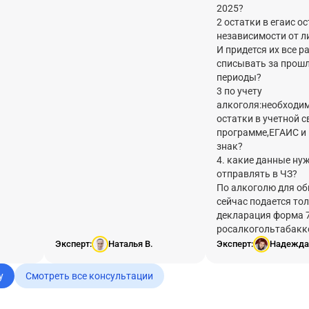
2025?
2 остатки в егаис о
независимости от л
И придется их все р
списывать за прош
периоды?
3 по учету
алкоголя:необходим
остатки в учетной с
программе,ЕГАИС и
знак?
4. какие данные ну
отправлять в ЧЗ?
По алкоголю для о
сейчас подается тол
декларация форма 7
росалкогольтабакк
Эксперт:
Наталья В.
Эксперт:
Надежда
у
Смотреть все консультации