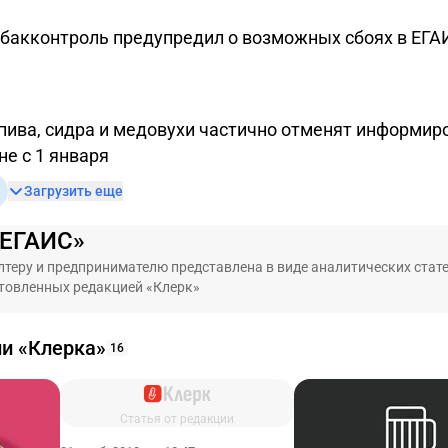
бакконтроль предупредил о возможных сбоях в ЕГА
пива, сидра и медовухи частично отменят информиро
не с 1 января
Загрузить еще
«ЕГАИС»
теру и предпринимателю представлена в виде аналитических стате
товленных редакцией «Клерк»
ии «Клерка»
16
Статья от редакции