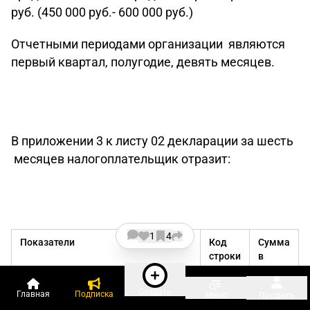
руб. (450 000 руб.- 600 000 руб.)
Отчетными периодами организации являются
первый квартал, полугодие, девять месяцев.
В приложении 3 к листу 02 декларации за шесть
месяцев налогоплательщик отразит:
1
4
Показатели
Код
Сумма
строки
в
рублях
Создать
Главная
Подписка
Меню
Количество объектов реализации
010
1
Профиль
амортизируемого имущества – всего