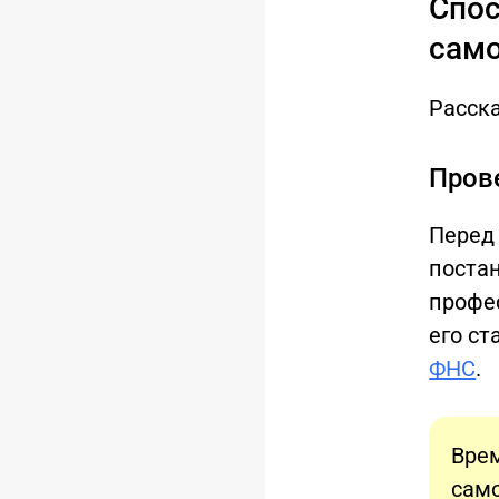
Спос
сам
Расска
Пров
Перед 
постан
профе
его с
ФНС
.
Врем
само