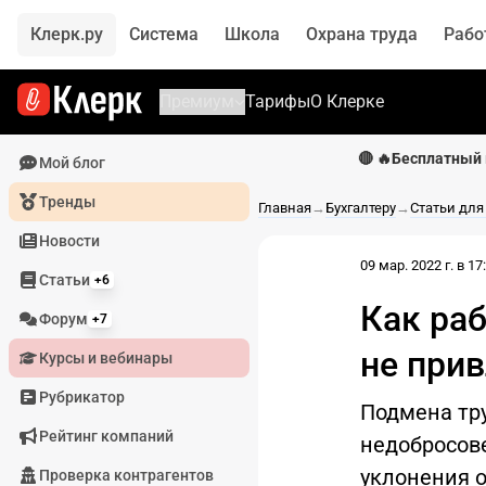
Клерк.ру
Система
Школа
Охрана труда
Рабо
Премиум
Тарифы
О Клерке
🔴 🔥Бесплатный 
Мой блог
Тренды
Главная
→
Бухгалтеру
→
Статьи для
Новости
09 мар. 2022 г. в 17
Статьи
+6
Как раб
Форум
+7
не при
Курсы и вебинары
Рубрикатор
Подмена тр
Рейтинг компаний
недобросов
уклонения о
Проверка контрагентов