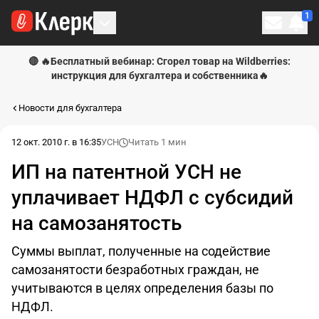
1
Личн
🔴 🔥Бесплатный вебинар: Сгорел товар на Wildberries:
инструкция для бухгалтера и собственника🔥
Новости для бухгалтера
12 окт. 2010 г. в 16:35
УСН
Читать 1 мин
ИП на патентной УСН не
уплачивает НДФЛ с субсидий
на самозанятость
Суммы выплат, полученные на содействие
самозанятости безработных граждан, не
учитываются в целях определения базы по
НДФЛ.