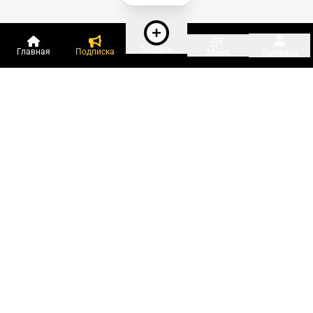
Создать
Главная
Подписка
Меню
Профиль
Пользователи онлайн:
и ещё 45 зарегистрированных и
1 493 гостя
сейчас на «Клерке»
Посмотреть всех
Подписки Клерка
Курсы повышения квалификации
Телефон 8 (800) 300-92-97
Чат поддержки клиентов
Реклама и продвижение
Тарифы «Блогов компаний»
Прайс на рекламу
Заказать рекламу