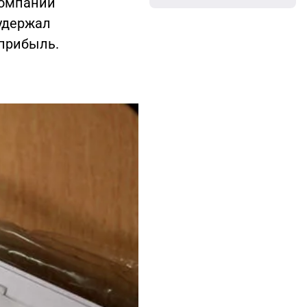
компании
 удержал
 прибыль.