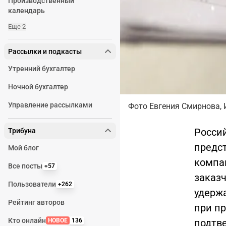
Производственный
календарь
Еще 2
Рассылки и подкасты
Утренний бухгалтер
Ночной бухгалтер
Управление рассылками
Фото Евгения Смирнова, 
Росси
Трибуна
предс
Мой блог
компан
Все посты
+57
заказч
Пользователи
+262
удерж
Рейтинг авторов
при п
Кто онлайн
подтв
НОВОЕ
136