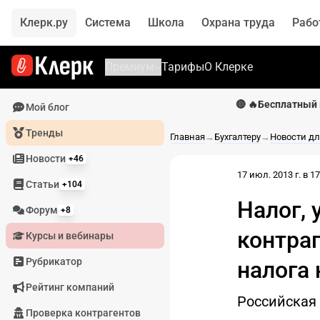
Клерк.ру
Система
Школа
Охрана труда
Рабо
Премиум
Тарифы
О Клерке
🔴 🔥Бесплатный 
Мой блог
Тренды
Главная
→
Бухгалтеру
→
Новости дл
Новости
+46
17 июл. 2013 г. в 17
Статьи
+104
Налог,
Форум
+8
контраг
Курсы и вебинары
Рубрикатор
налога 
Рейтинг компаний
Российская
Проверка контрагентов