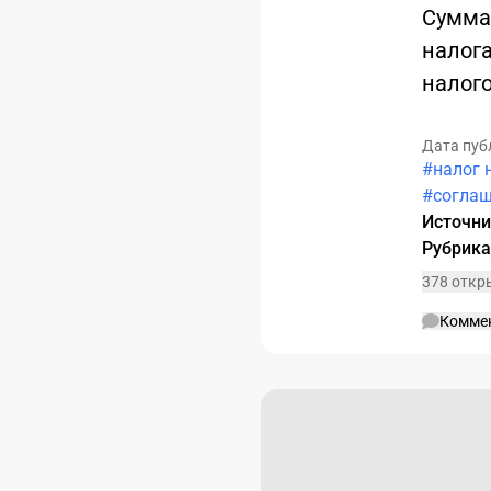
Сумма
налога
налог
Дата пуб
#налог 
#соглаш
Источн
Рубрик
378 откр
Комме