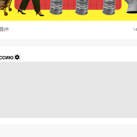
14
уссию