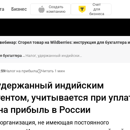
Счет
Создать
та
Бизнес
для
компанию
бизнеса
вебинар: Сгорел товар на Wildberries: инструкция для бухгалтера 
я бухгалтера
→
Налог, удержанный индийским контрагентом, учитывается при уплате налога на прибыль в России
:59
Налог на прибыль
Читать 1 мин
 удержанный индийским
ентом, учитывается при упла
на прибыль в России
 организация, не имеющая постоянного