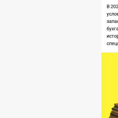
В 20
усло
запа
бухг
исто
спец