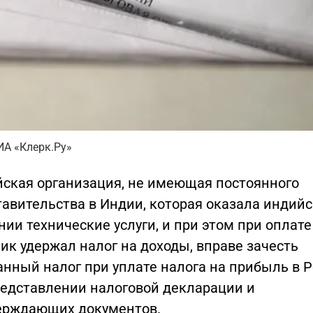
ИА «Клерк.Ру»
йская организация, не имеющая постоянного
тавительства в Индии, которая оказала индий
ии технические услуги, и при этом при оплате
ик удержал налог на доходы, вправе зачесть
анный налог при уплате налога на прибыль в 
редставлении налоговой декларации и
ерждающих документов.