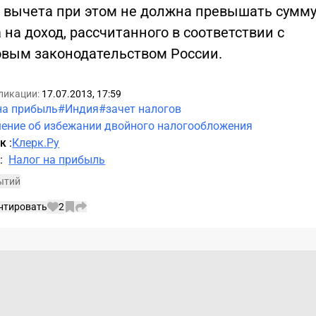
 вычета при этом не должна превышать сумм
 на доход, рассчитанного в соответствии с
овым законодательством России.
ликации:
17.07.2013, 17:59
на прибыль
#Индия
#зачет налогов
ение об избежании двойного налогообложения
ик
:
Клерк.Ру
а
:
Налог на прибыль
ытий
нтировать
2