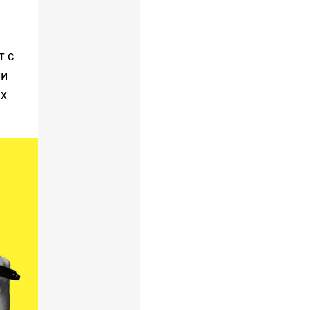
х
т с
ли
ых