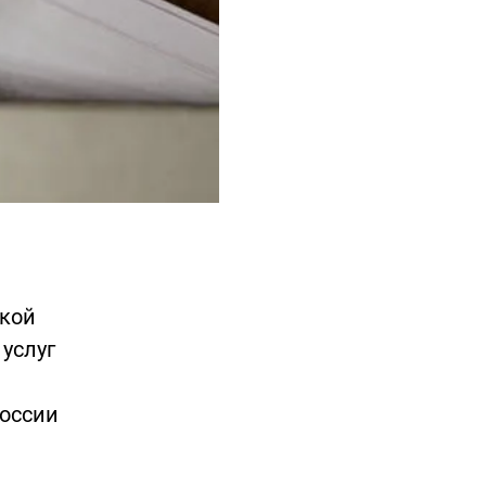
ской
 услуг
России