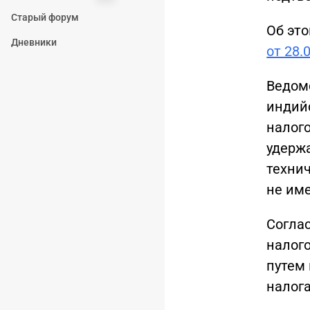
Старый форум
Об эт
Дневники
от 28.
Ведомс
индий
налог
удержа
технич
не им
Соглас
налог
путем 
налога