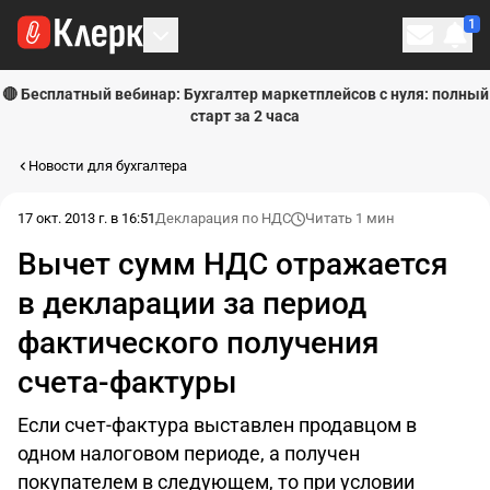
1
Личн
🔴 Бесплатный вебинар: Бухгалтер маркетплейсов с нуля: полный
старт за 2 часа
Новости для бухгалтера
17 окт. 2013 г. в 16:51
Декларация по НДС
Читать 1 мин
Вычет сумм НДС отражается
в декларации за период
фактического получения
счета-фактуры
Если счет-фактура выставлен продавцом в
одном налоговом периоде, а получен
покупателем в следующем, то при условии