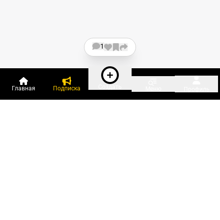
1
Создать
Главная
Подписка
Меню
Профиль
Пользователи онлайн:
и ещё 74 зарегистрированных и
2 367 гостей
сейчас на «Клерке»
Посмотреть всех