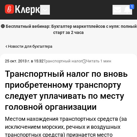
1
Личн
🔴 Бесплатный вебинар: Бухгалтер маркетплейсов с нуля: полный
старт за 2 часа
Новости для бухгалтера
25 окт. 2013 г. в 15:32
Транспортный налог
Читать 1 мин
Транспортный налог по вновь
приобретенному транспорту
следует уплачивать по месту
головной организации
Местом нахождения транспортных средств (за
исключением морских, речных и воздушных
транспортных средств) признается место