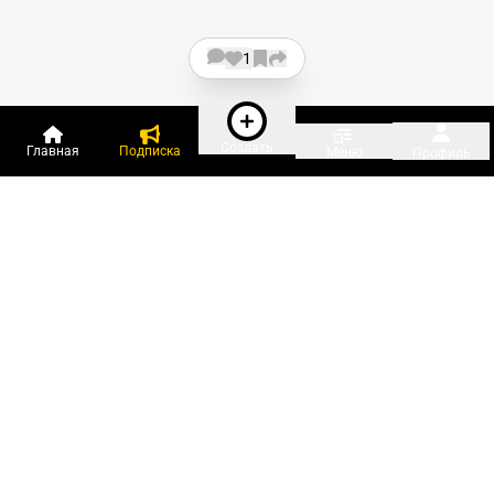
1
Создать
Главная
Подписка
Меню
Профиль
Пользователи онлайн:
и ещё 305 зарегистрированных и
9 285 гостей
сейчас на «Клерке»
Посмотреть всех
Подписки Клерка
Курсы повышения квалификации
Телефон 8 (800) 300-92-97
Чат поддержки клиентов