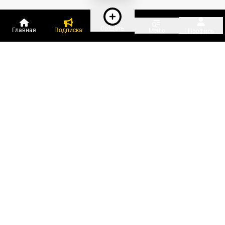
Создать
Главная
Подписка
Меню
Профиль
Пользователи онлайн:
и ещё 93 зарегистрированных и
2 921 гость
сейчас на «Клерке»
Посмотреть всех
Подписки Клерка
Курсы повышения квалификации
Телефон 8 (800) 300-92-97
Чат поддержки клиентов
Реклама и продвижение
Тарифы «Блогов компаний»
Прайс на рекламу
Заказать рекламу