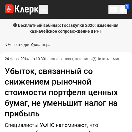
1
Личн
🔴 Бесплатный вебинар: Госзакупки 2026: изменения,
казначейское сопровождение и РНП
Новости для бухгалтера
24 февр. 2014 г. в 10:30
Налоги, взносы, пошлины
Читать 1 мин
Убыток, связанный со
снижением рыночной
стоимости портфеля ценных
бумаг, не уменьшит налог на
прибыль
Специалисты УФНС напоминают, что