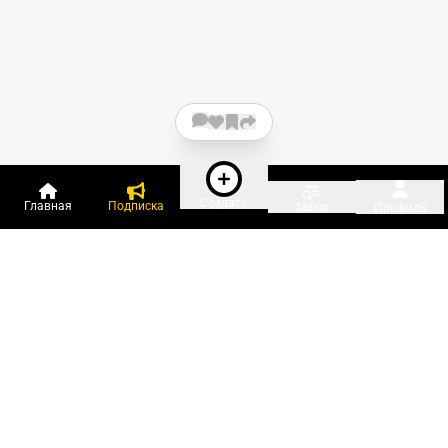
Создать
Главная
Подписка
Меню
Профиль
Пользователи онлайн:
и ещё 376 зарегистрированных и
11 417 гостей
сейчас на «Клерке»
Посмотреть всех