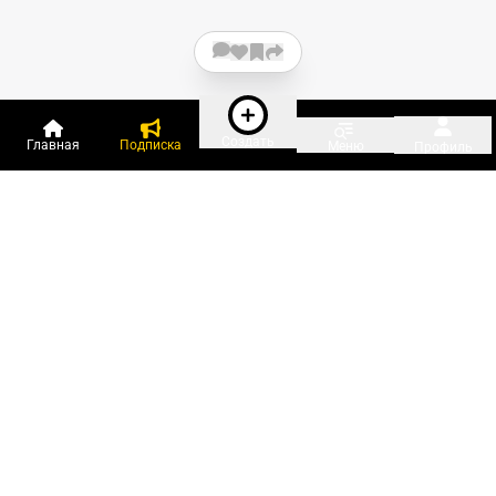
Создать
Главная
Подписка
Меню
Профиль
Пользователи онлайн:
и ещё 93 зарегистрированных и
2 921 гость
сейчас на «Клерке»
Посмотреть всех
Подписки Клерка
Курсы повышения квалификации
Телефон 8 (800) 300-92-97
Чат поддержки клиентов