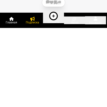
Создать
Главная
Подписка
Меню
Профиль
Пользователи онлайн:
и ещё 55 зарегистрированных и
1 773 гостя
сейчас на «Клерке»
Посмотреть всех
Подписки Клерка
Курсы повышения квалификации
Телефон 8 (800) 300-92-97
Чат поддержки клиентов
Реклама и продвижение
Тарифы «Блогов компаний»