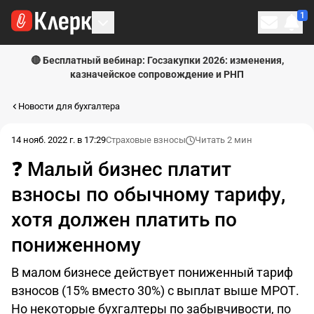
1
Личн
🔴 Бесплатный вебинар: Госзакупки 2026: изменения,
казначейское сопровождение и РНП
Новости для бухгалтера
14 нояб. 2022 г. в 17:29
Страховые взносы
Читать 2 мин
❓ Малый бизнес платит
взносы по обычному тарифу,
хотя должен платить по
пониженному
В малом бизнесе действует пониженный тариф
взносов (15% вместо 30%) с выплат выше МРОТ.
Но некоторые бухгалтеры по забывчивости, по