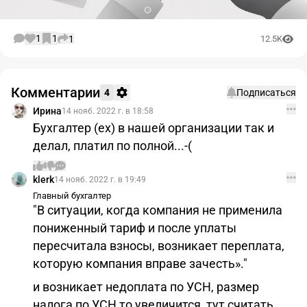
1
1
1
12.5K
Комментарии
4
Подписаться
Ирина
14 нояб. 2022 г. в 18:58
Бухгалтер (ex) в нашей организации так и
делал, платил по полной...-(
klerk
14 нояб. 2022 г. в 19:49
Главный бухгалтер
"В ситуации, когда компания не применила
пониженный тариф и после уплаты
пересчитала взносы, возникает переплата,
которую компания вправе зачесть»."
и возникает недоплата по УСН, размер
налога по УСН то увеличится, тут считать