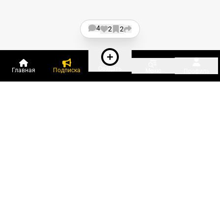
4
2
2
Создать
Главная
Подписка
Меню
Профиль
Пользователи онлайн:
и ещё 481 зарегистрированный и
14 576 гостей
сейчас на «Клерке»
Посмотреть всех
Подписки Клерка
Курсы повышения квалификации