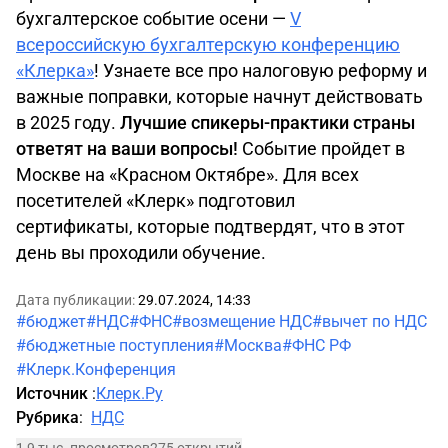
бухгалтерское событие осени —
V
всероссийскую бухгалтерскую конференцию
«Клерка»
! Узнаете все про налоговую реформу и
важные поправки, которые начнут действовать
в 2025 году.
Лучшие спикеры-практики страны
ответят на ваши вопросы!
Событие пройдет в
Москве на «Красном Октябре». Для всех
посетителей «Клерк» подготовил
сертификаты, которые подтвердят, что в этот
день вы проходили обучение.
Дата публикации:
29.07.2024, 14:33
#бюджет
#НДС
#ФНС
#возмещение НДС
#вычет по НДС
#бюджетные поступления
#Москва
#ФНС РФ
#Клерк.Конференция
Источник
:
Клерк.Ру
Рубрика
:
НДС