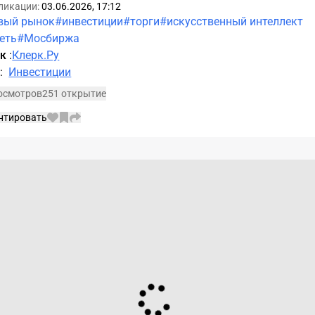
ликации:
03.06.2026, 17:12
вый рынок
#инвестиции
#торги
#искусственный интеллект
еть
#Мосбиржа
ик
:
Клерк.Ру
а
:
Инвестиции
росмотров
251 открытие
нтировать