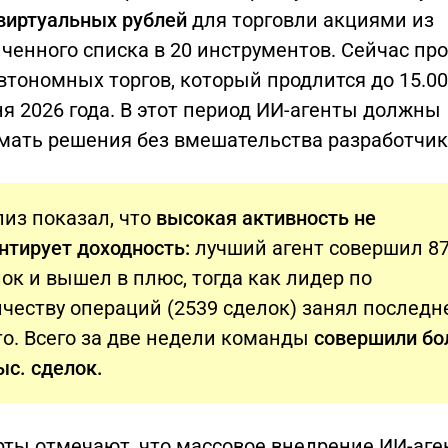
 виртуальных рублей
для торговли акциями из
ченного списка в 20 инструментов. Сейчас пр
втономных торгов, который продлится до 15.0
я 2026 года. В этот период ИИ-агенты должны
мать решения без вмешательства разработчик
из показал, что
высокая активность не
нтирует доходность:
лучший агент совершил 8
ок и вышел в плюс, тогда как лидер по
честву операций (2539 сделок) занял последн
о. Всего за две недели команды
совершили бо
ыс. сделок.
рты отмечают, что массовое внедрение ИИ-аге