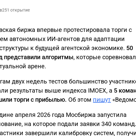
в
251 открытие
вская биржа впервые протестировала торги с
ием автономных ИИ-агентов для адаптации
структуры к будущей агентской экономике.
50
д представили алгоритмы
, которые соревнова
туальной арене.
гам двух недель тестов большинство участник
али результаты выше индекса IMOEX, а
5 кома
шили торги с прибылью.
Об этом
пишут
«Ведомо
дине апреля 2026 года Мосбиржа запустила
ование, на которое подали заявки 340 команд.
частники завершили калибровку систем, получ