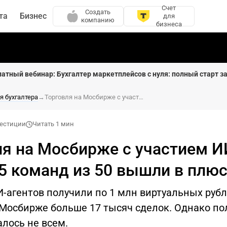
Счет
Создать
та
Бизнес
для
компанию
бизнеса
латный вебинар: Бухгалтер маркетплейсов с нуля: полный старт за
я бухгалтера
→
Торговля на Мосбирже с участием ИИ: только 5 команд из 50 вышли в плюс
естиции
Читать 1 мин
ля на Мосбирже с участием И
 5 команд из 50 вышли в плю
-агентов получили по 1 млн виртуальных рубл
 Мосбирже больше 17 тысяч сделок. Однако по
лось не всем.