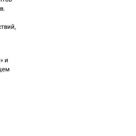
в.
твий,
» и
ущем