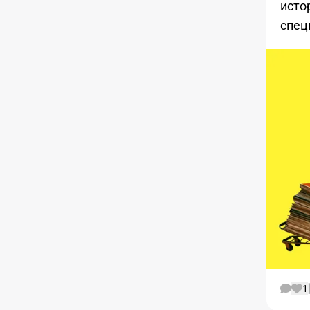
исто
спец
1