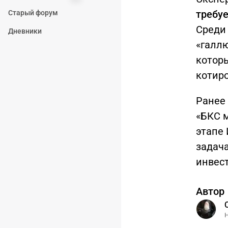
требуе
Старый форум
Среди
Дневники
«галл
котор
котиро
Ранее
«БКС м
этапе
задач
инвес
Автор