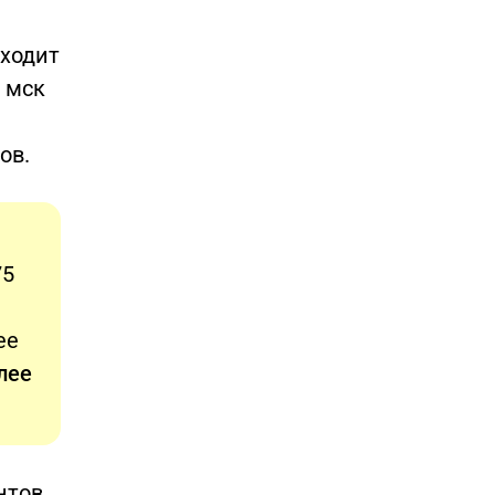
оходит
0 мск
ов.
75
ее
лее
нтов