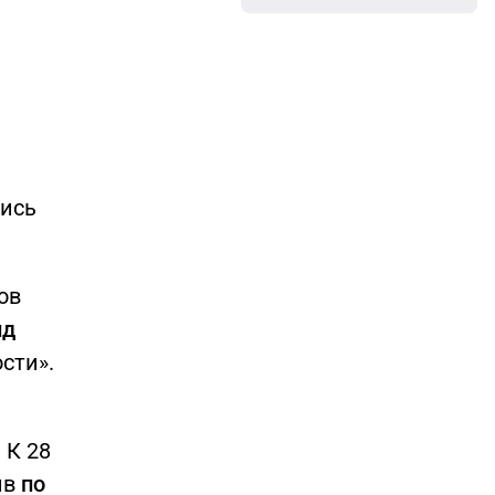
лись
ов
нд
сти».
 К 28
ив
по