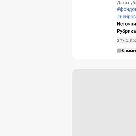
Дата пуб
#фондо
#нейрос
Источн
Рубрик
3 тыс. п
Комме