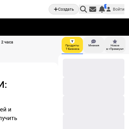
1
Создать
Войти
Личные увед
 2 часа
Продукты
Мнения
Новое
И
Т-Бизнеса
в «Премиум»
И:
с
ей и
лучить