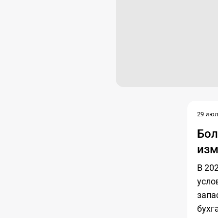
29 июл.
Бол
изм
В 20
усло
запа
бухг