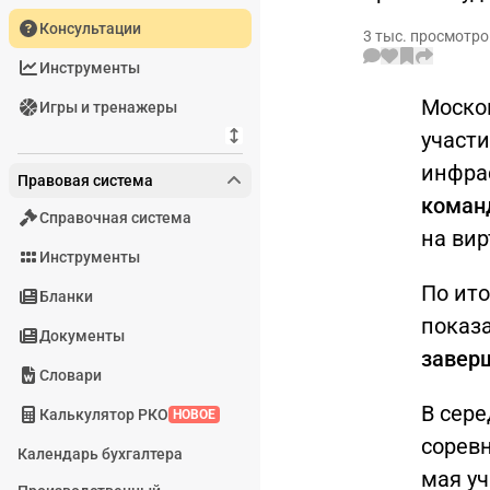
Консультации
3 тыс. просмотро
Инструменты
Моско
Игры и тренажеры
участ
инфра
Правовая система
коман
Справочная система
на вир
Инструменты
По ито
Бланки
показ
Документы
завер
Словари
В сере
Калькулятор РКО
НОВОЕ
соревн
Календарь бухгалтера
мая у