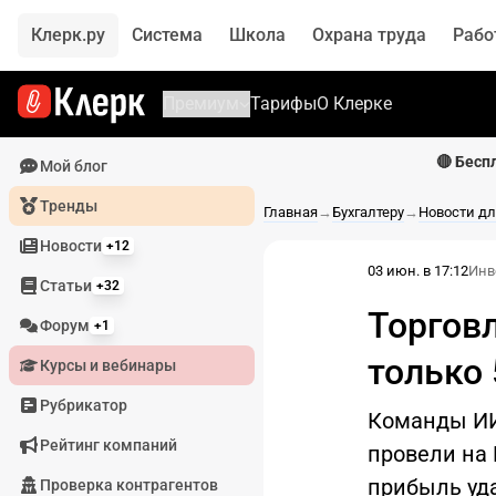
Клерк.ру
Система
Школа
Охрана труда
Рабо
Премиум
Тарифы
О Клерке
🔴 Бесп
Мой блог
Тренды
Главная
→
Бухгалтеру
→
Новости дл
Новости
+12
03 июн. в 17:12
Инв
Статьи
+32
Торгов
Форум
+1
только
Курсы и вебинары
Рубрикатор
Команды ИИ
Рейтинг компаний
провели на
прибыль уда
Проверка контрагентов