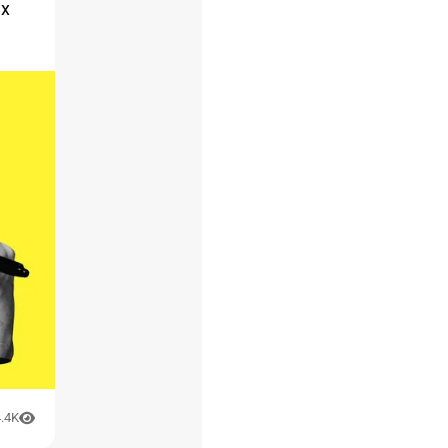
ых
.4K