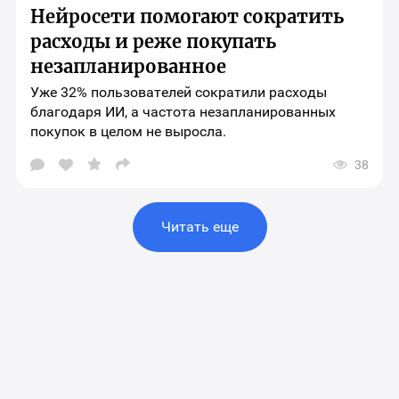
для
Нейросети помогают сократить
шаринга
материала
расходы и реже покупать
незапланированное
Уже 32% пользователей сократили расходы
благодаря ИИ, а частота незапланированных
покупок в целом не выросла.
38
Открыть
окно
выбора
социальных
сетей
Читать еще
для
шаринга
материала