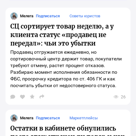
Мелега
Подписаться
Советы юристов
СЦ сортирует товар неделю, а у
клиента статус «продавец не
передал»: чьи это убытки
Продавец отгружается ежедневно, но
сортировочный центр держит товар, покупатели
требуют отмену, растет процент отказов.
Разбираю момент исполнения обязанности по
ФБС, просрочку кредитора по ст. 406 ГК и как
посчитать убытки от недостоверного статуса.
26
Открыть
окно
выбора
социальных
сетей
Мелега
Подписаться
Маркетплейсы
для
шаринга
Остатки в кабинете обнулились
материала