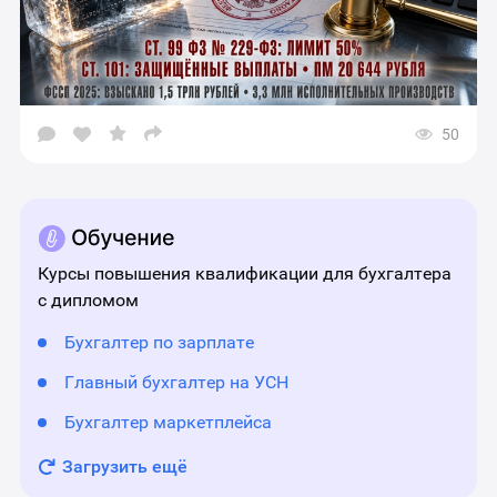
50
Открыть
окно
выбора
социальных
сетей
для
шаринга
материала
Курсы повышения квалификации для бухгалтера
с дипломом
Бухгалтер по зарплате
Главный бухгалтер на УСН
Бухгалтер маркетплейса
Загрузить ещё