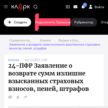
₽ Заказать рекламу
Переход
1
Войти
Личные
на
сообщения
Переход
главную
на
Создать
Подключить Премиум
Рубрикатор
Отк
страницу
страницу
сайта
подписки
клерк.ру
Справочно-правовая система
Бланки
Формы и бланки документов пенсионного фонда
→
→
→
Заявление о возврате сумм излишне взысканных страховых
взносов, пеней, штрафов
Бланки
04.12.2013, 0:00
24-ПФР Заявление о
возврате сумм излишне
взысканных страховых
взносов, пеней, штрафов
Открыть
окно
выбора