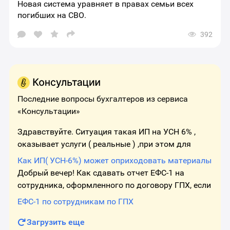
Новая система уравняет в правах семьи всех
погибших на СВО.
392
Открыть
окно
выбора
социальных
сетей
для
шаринга
материала
Последние вопросы бухгалтеров из сервиса
«Консультации»
Здравствуйте. Ситуация такая ИП на УСН 6% ,
оказывает услуги ( реальные ) ,при этом для
оказания услуг использует материалы (
Как ИП( УСН-6%) может оприходовать материалы
зап.части/ расходники - тоже реальные ) . Берет
Добрый вечер! Как сдавать отчет ЕФС-1 на
он это из запасов старых ,
сотрудника, оформленного по договору ГПХ, если
договор один, но к нему ежемесячно
ЕФС-1 по сотрудникам по ГПХ
составляется ТЗ в начале месяца и акт в конце?
Отчет сдается каждый раз, когд
Загрузить еще