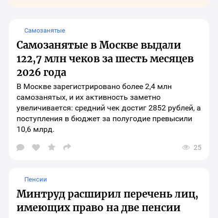
Самозанятые
Самозанятые в Москве выдали
122,7 млн чеков за шесть месяцев
2026 года
В Москве зарегистрировано более 2,4 млн
самозанятых, и их активность заметно
увеличивается: средний чек достиг 2852 рублей, а
поступления в бюджет за полугодие превысили
10,6 млрд.
25
Открыть
окно
выбора
социальных
Пенсии
сетей
для
Минтруд расширил перечень лиц,
шаринга
материала
имеющих право на две пенсии