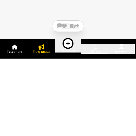
1
Создать
Главная
Подписка
Меню
Профиль
Пользователи онлайн:
и ещё 422 зарегистрированных и
12 810 гостей
сейчас на «Клерке»
Посмотреть всех