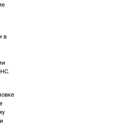
ие
и в
ии
ФНС.
новке
е
му
 и