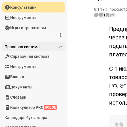
Консультации
8,1 тыс. просмот
1
Инструменты
Игры и тренажеры
Предп
через
подать
Правовая система
плате
Справочная система
Инструменты
С 1 и
товаро
Бланки
РФ. Эт
Документы
прове
Словари
исполь
Калькулятор РКО
НОВОЕ
Календарь бухгалтера