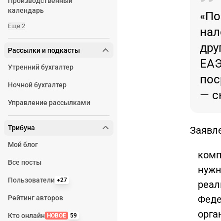
Производственный
календарь
«По
Еще 2
нал
дру
Рассылки и подкасты
ЕАЭ
Утренний бухгалтер
пос
Ночной бухгалтер
— с
Управление рассылками
Трибуна
Заявле
Мой блог
комп
Все посты
нужн
Пользователи
+27
реал
Феде
Рейтинг авторов
орга
Кто онлайн
НОВОЕ
59