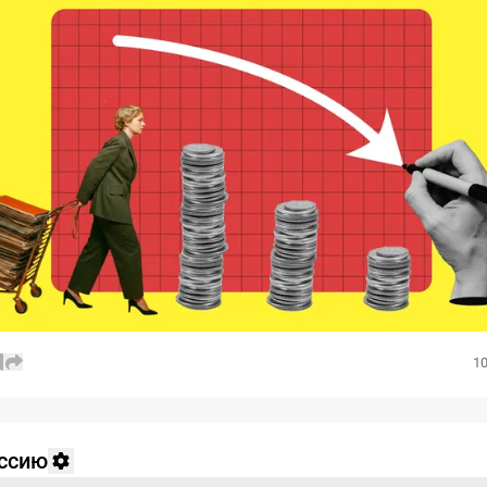
10
уссию