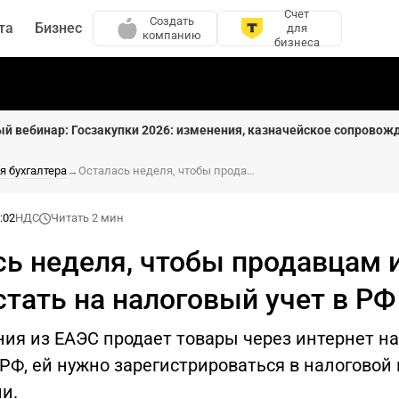
Счет
Создать
та
Бизнес
для
компанию
бизнеса
ый вебинар: Госзакупки 2026: изменения, казначейское сопровож
я бухгалтера
→
Осталась неделя, чтобы продавцам из ЕАЭС встать на налоговый учет в РФ
:02
НДС
Читать 2 мин
сь неделя, чтобы продавцам 
тать на налоговый учет в РФ
ия из ЕАЭС продает товары через интернет на
РФ, ей нужно зарегистрироваться в налоговой 
и.