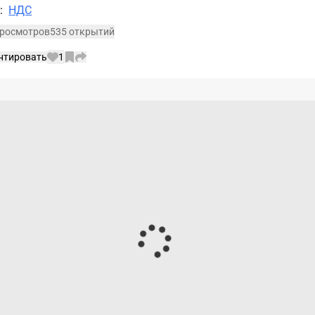
а
:
НДС
 просмотров
535 открытий
нтировать
1