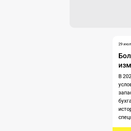
29 июл.
Бол
изм
В 20
усло
запа
бухг
исто
спец