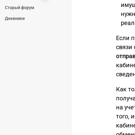
имущ
Старый форум
нужн
Дневники
реал
Если п
связи 
отправ
кабин
сведе
Как то
получ
на уче
того,
кабине
обмен