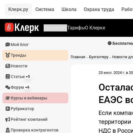
Клерк.ру
Система
Школа
Охрана труда
Рабо
Премиум
Тарифы
О Клерке
🔴 Бесплатн
Мой блог
Тренды
Главная
→
Бухгалтеру
→
Новости дл
Новости
23 июл. 2024 г. в 20
Статьи
+5
Остала
Форум
+6
ЕАЭС вс
Курсы и вебинары
Рубрикатор
Если компан
Рейтинг компаний
территории 
НДС в Росси
Проверка контрагентов