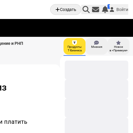
1
Создать
Войти
Личные увед
дение и РНП
Продукты
Мнения
Новое
И
Т-Бизнеса
в «Премиум»
из
и платить