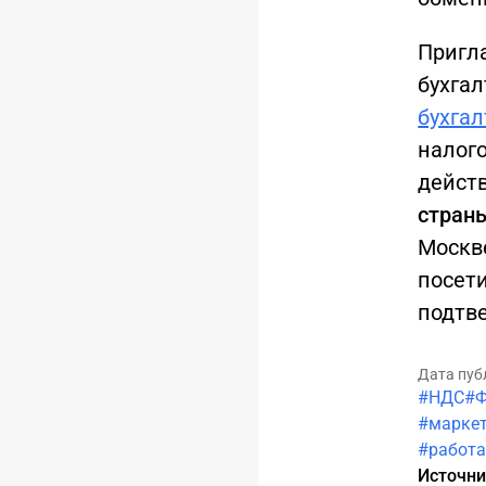
Пригл
бухга
бухга
налог
действ
стран
Москве
посет
подтве
Дата пуб
#НДС
#
#марке
#работа
Источн