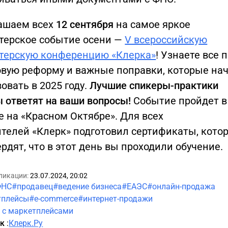
ашаем всех
12 сентября
на самое яркое
лтерское событие осени —
V всероссийскую
лтерскую конференцию «Клерка»
! Узнаете все 
овую реформу и важные поправки, которые на
овать в 2025 году.
Лучшие спикеры-практики
ы ответят на ваши вопросы!
Событие пройдет в
 на «Красном Октябре». Для всех
ителей «Клерк» подготовил сертификаты, кото
рдят, что в этот день вы проходили обучение.
ликации:
23.07.2024, 20:02
ФНС
#продавец
#ведение бизнеса
#ЕАЭС
#онлайн-продажа
тплейсы
#e-commerce
#интернет-продажи
 с маркетплейсами
ик
:
Клерк.Ру