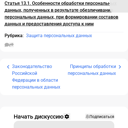
Статья 13.1. Особенности обработки персональных
данных, полученных в результате обезличивания
персональных данных, при формировании составов
данных и предоставления доступа к ним
Рубрика
:
Защита персональных данных
Законодательство
Принципы обработки
Российской
персональных данных
Федерации в области
персональных данных
Начать дискуссию
Подписаться