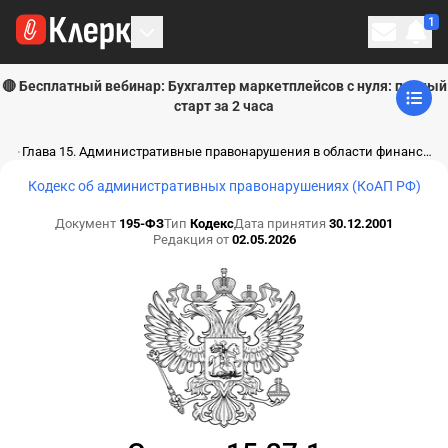
1
Личн
🔴 Бесплатный вебинар: Бухгалтер маркетплейсов с нуля: полный
старт за 2 часа
Глава 15. Административные правонарушения в области финансов, налогов и сборов, страхования, рынка ценных бумаг, добычи, производства, использования и обращения драгоценных металлов и драгоценных камней (ст. 15.1 - 15.49)
Кодекс об административных правонарушениях (КоАП РФ)
Документ
195-ФЗ
Тип
Кодекс
Дата принятия
30.12.2001
Редакция от
02.05.2026