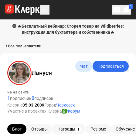
1
Личн
🔴 🔥Бесплатный вебинар: Сгорел товар на Wildberries:
инструкция для бухгалтера и собственника🔥
Все пользователи
Чат
Подписаться
Лануся
не на сайте
1
0
подписчик
подписок
Клерк с
05.03.2009
Город
Черкесск
Участие в проектах Клерка
Форум
Блог
Отзывы
Награды
Резюме
Обучение
1