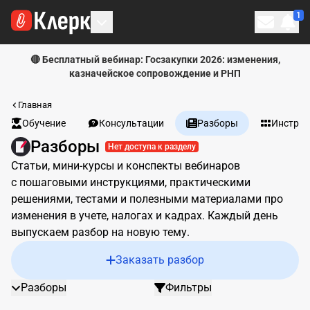
1
Личн
🔴 Бесплатный вебинар: Госзакупки 2026: изменения,
казначейское сопровождение и РНП
Главная
Обучение
Консультации
Разборы
Инстру
Разборы
Нет доступа к разделу
Статьи, мини-курсы и конспекты вебинаров
с пошаговыми инструкциями, практическими
решениями, тестами и полезными материалами про
изменения в учете, налогах и кадрах. Каждый день
выпускаем разбор на новую тему.
Заказать разбор
Разборы
Фильтры