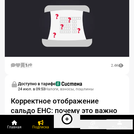
1
2.4K
Доступно в тарифе
24 июл. в 09:53
Налоги, взносы, пошлины
Корректное отображение
сальдо ЕНС: почему это важно
Если у вас на ЕНС висит долг, безнадежный
Создать
Главная
Подписка
Меню
Профиль
для взыскания — добивайтесь исключения