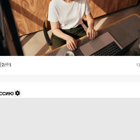
2
1
12
уссию