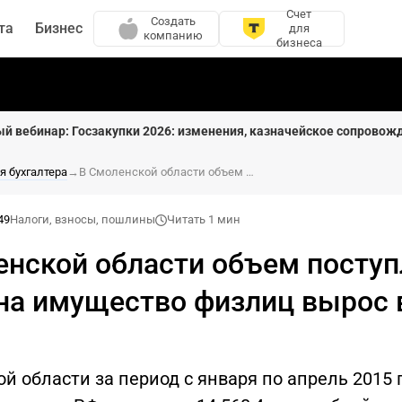
Счет
Создать
та
Бизнес
для
компанию
бизнеса
ый вебинар: Госзакупки 2026: изменения, казначейское сопровож
я бухгалтера
→
В Смоленской области объем поступлений налога на имущество физлиц вырос в 1,4 раза
49
Налоги, взносы, пошлины
Читать 1 мин
енской области объем посту
на имущество физлиц вырос в
й области за период с января по апрель 2015 