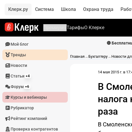
Клерк.ру
Система
Школа
Охрана труда
Рабо
Премиум
Тарифы
О Клерке
🔴 Бесплатн
Мой блог
Тренды
Главная
→
Бухгалтеру
→
Новости дл
Новости
14 мая 2015 г. в 17:
Статьи
+4
В Смол
Форум
+6
налога 
Курсы и вебинары
Рубрикатор
раза
Рейтинг компаний
В Смоленско
Проверка контрагентов