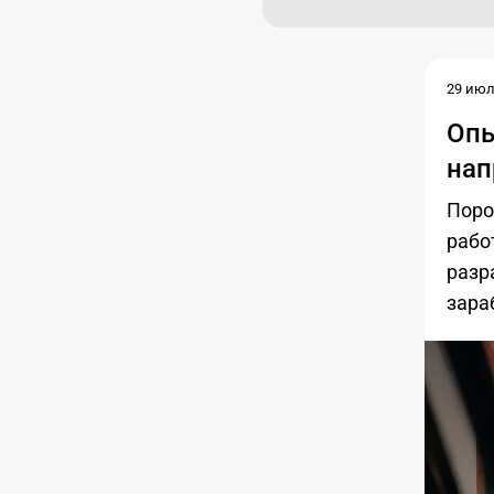
29 июл.
Опы
нап
Поро
рабо
разр
зара