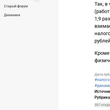
Так, в
Старый форум
(работ
Дневники
1,9 ра
взима
налого
рублей
Кроме
физиче
Дата пуб
#налого
#динами
Источн
Рубрик
307 откр