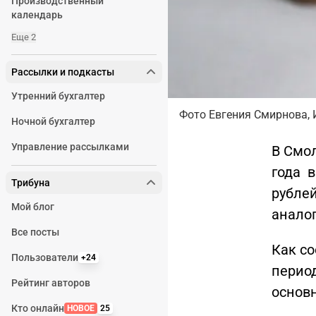
Производственный
календарь
Еще 2
Рассылки и подкасты
Утренний бухгалтер
Фото Евгения Смирнова, 
Ночной бухгалтер
Управление рассылками
В Смол
года 
Трибуна
рублей
Мой блог
аналог
Все посты
Как со
Пользователи
+24
период
Рейтинг авторов
основ
Кто онлайн
НОВОЕ
25