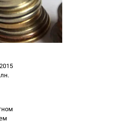
 2015
лн.
етном
сем