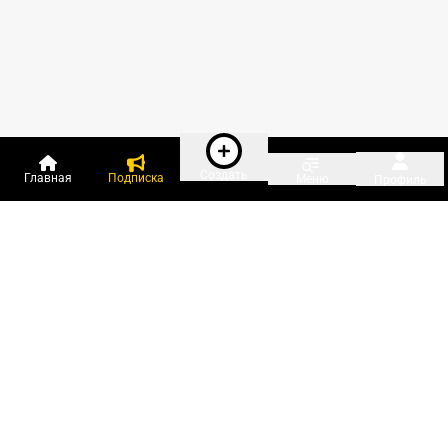
Создать
Главная
Подписка
Меню
Профиль
Пользователи онлайн:
и ещё 529 зарегистрированных и
16 015 гостей
сейчас на «Клерке»
Посмотреть всех