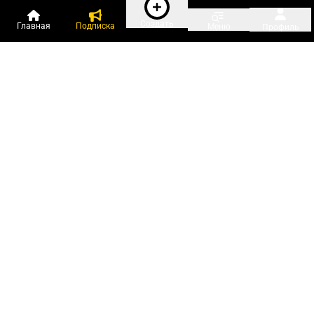
Создать
Главная
Подписка
Меню
Профиль
Пользователи онлайн:
и ещё 448 зарегистрированных и
13 563 гостя
сейчас на «Клерке»
Посмотреть всех
Подписки Клерка
Курсы повышения квалификации
Телефон 8 (800) 300-92-97
Чат поддержки клиентов
Реклама и продвижение
Тарифы «Блогов компаний»
Прайс на рекламу
Заказать рекламу
Мобильная версия:
RuStore
Google Play
App Store