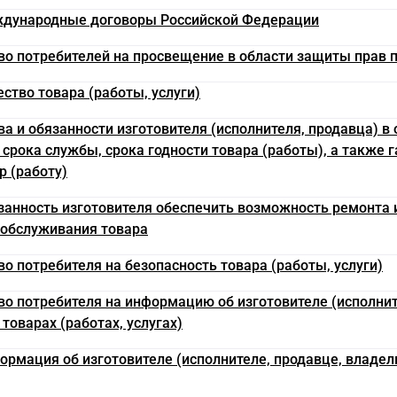
ждународные договоры Российской Федерации
аво потребителей на просвещение в области защиты прав 
ество товара (работы, услуги)
ва и обязанности изготовителя (исполнителя, продавца) в
 срока службы, срока годности товара (работы), а также 
р (работу)
язанность изготовителя обеспечить возможность ремонта 
 обслуживания товара
во потребителя на безопасность товара (работы, услуги)
аво потребителя на информацию об изготовителе (исполнит
 товарах (работах, услугах)
формация об изготовителе (исполнителе, продавце, владе