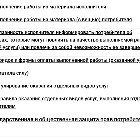
ыполнение работы из материала исполнителя
ыполнение работы из материала (с вещью) потребителя
бязанность исполнителя информировать потребителя об
вах, которые могут повлиять на качество выполняемой р
 услуги) или повлечь за собой невозможность ее заверше
орядок и формы оплаты выполненной работы (оказанной у
ратила силу)
егулирование оказания отдельных видов услуг
 Правила оказания отдельных видов услуг, выполнения от
ителям
сударственная и общественная защита прав потребите