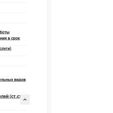
аботы
ния в срок
слуги)
дельных видов
лей (ст.ст.