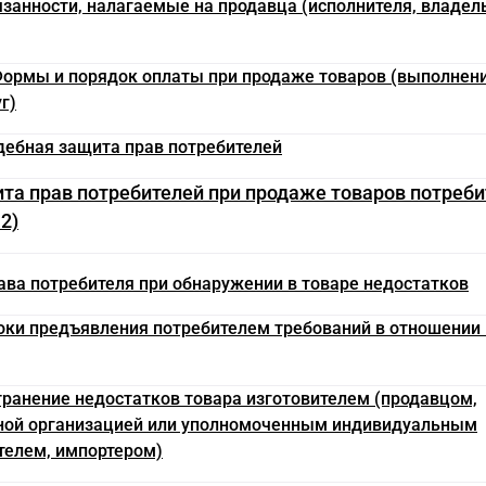
язанности, налагаемые на продавца (исполнителя, владел
 Формы и порядок оплаты при продаже товаров (выполнени
г)
удебная защита прав потребителей
щита прав потребителей при продаже товаров потреб
.2)
рава потребителя при обнаружении в товаре недостатков
роки предъявления потребителем требований в отношении
странение недостатков товара изготовителем (продавцом,
ной организацией или уполномоченным индивидуальным
елем, импортером)