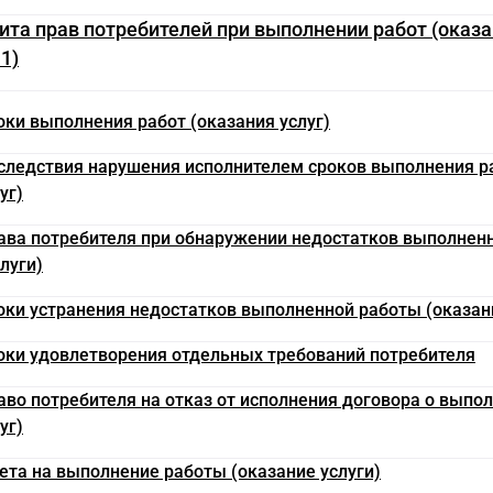
ащита прав потребителей при выполнении работ (оказа
.1)
оки выполнения работ (оказания услуг)
оследствия нарушения исполнителем сроков выполнения р
уг)
рава потребителя при обнаружении недостатков выполнен
луги)
роки устранения недостатков выполненной работы (оказан
роки удовлетворения отдельных требований потребителя
раво потребителя на отказ от исполнения договора о выпо
уг)
мета на выполнение работы (оказание услуги)