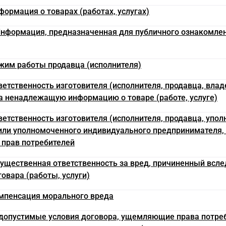
формация о товарах (работах, услугах)
 Информация, предназначенная для публичного ознакомле
ежим работы продавца (исполнителя)
тветственность изготовителя (исполнителя, продавца, вла
за ненадлежащую информацию о товаре (работе, услуге)
тветственность изготовителя (исполнителя, продавца, упо
или уполномоченного индивидуального предпринимателя,
 прав потребителей
мущественная ответственность за вред, причиненный всле
овара (работы, услуги)
омпенсация морального вреда
едопустимые условия договора, ущемляющие права потреб