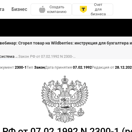
Счет
Создать
та
Бизнес
для
компанию
бизнеса
вебинар: Сгорел товар на Wildberries: инструкция для бухгалтера 
 система
→
Закон РФ от 07.02.1992 N 2300-1 (ред. от 28.12.2025, с изм. от 17.02.2026) "О защите прав потребителей" (с изм. и доп., вступ. в силу с 01.04.2026)
окумент
2300-1
Тип
Закон
Дата принятия
07.02.1992
Редакция от
28.12.202
 РФ от 07.02.1992 N 2300-1 (р