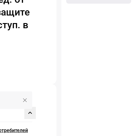
 защите
ступ. в
Очистить поле ввода
отребителей