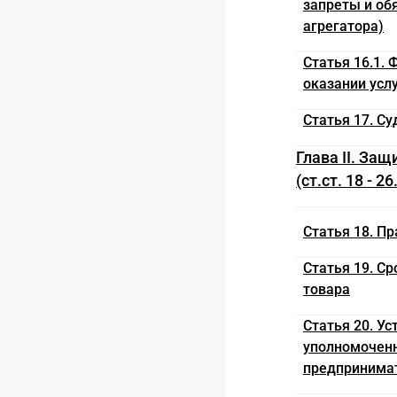
запреты и об
агрегатора)
Статья 16.1.
оказании услу
Статья 17. С
Глава II. За
(ст.ст. 18 - 26
Статья 18. П
Статья 19. С
товара
Статья 20. У
уполномочен
предпринимат