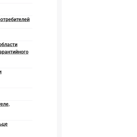
потребителей
 области
гарантийного
и
еле,
льце