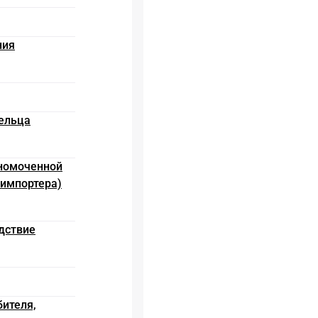
ния
дельца
лномоченной
 импортера)
дствие
ителя,