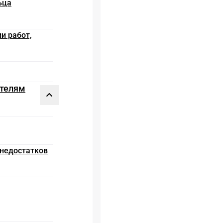
ьца
и работ,
ителям
 недостатков