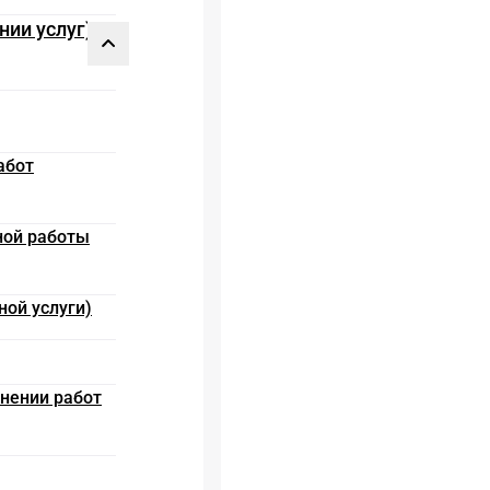
нии услуг)
абот
ной работы
ной услуги)
лнении работ