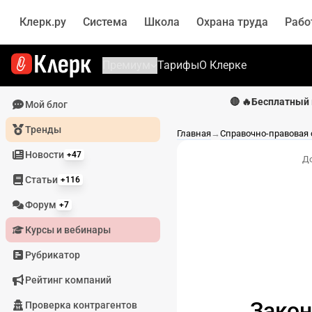
Клерк.ру
Система
Школа
Охрана труда
Рабо
Премиум
Тарифы
О Клерке
🔴 🔥Бесплатный 
Мой блог
Тренды
Главная
→
Справочно-правовая
Новости
+47
Д
Статьи
+116
Форум
+7
Курсы и вебинары
Рубрикатор
Рейтинг компаний
Закон
Проверка контрагентов