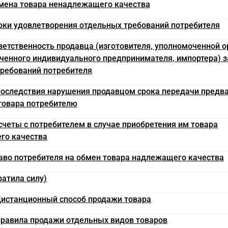
амена товара ненадлежащего качества
роки удовлетворения отдельных требований потребителя
тветственность продавца (изготовителя, уполномоченной 
ченного индивидуального предпринимателя, импортера) з
ребований потребителя
 Последствия нарушения продавцом срока передачи предв
товара потребителю
асчеты с потребителем в случае приобретения им товара
го качества
раво потребителя на обмен товара надлежащего качества
ратила силу)
 Дистанционный способ продажи товара
 Правила продажи отдельных видов товаров