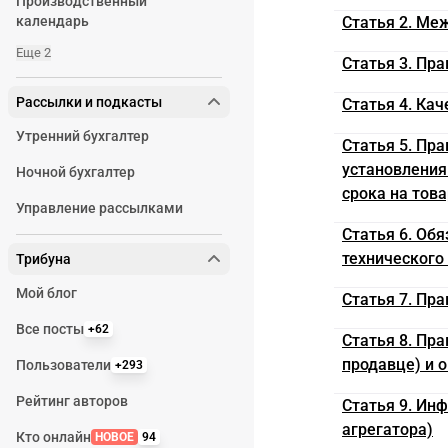
Производственный
календарь
Статья 2. Ме
Еще 2
Статья 3. Пр
Рассылки и подкасты
Статья 4. Кач
Утренний бухгалтер
Статья 5. Пра
установления
Ночной бухгалтер
срока на това
Управление рассылками
Статья 6. Об
технического
Трибуна
Мой блог
Статья 7. Пра
Все посты
+62
Статья 8. Пр
продавце) и о
Пользователи
+293
Рейтинг авторов
Статья 9. Ин
агрегатора)
Кто онлайн
НОВОЕ
94