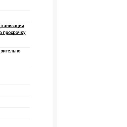
организации
а просрочку
арительно