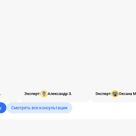
перед встречей со СМИ и
собственностью
.
другими мероприятиями.
Благотворителя и 
не подлежат. Подск
пожалуйста, какие
могут быть для Ип?
.
Эксперт:
Александр З.
Эксперт:
Оксана М
у
Смотреть все консультации