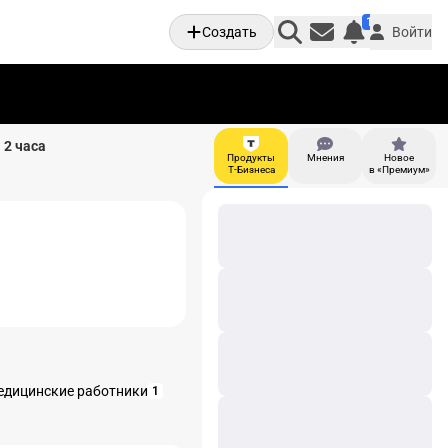
1
Создать
Войти
Личные увед
 2 часа
Продукты
Мнения
Новое
И
Т-Бизнеса
в «Премиум»
едицинские работники
1