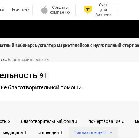
Счет
Создать
та
Бизнес
для
компанию
бизнеса
латный вебинар: Бухгалтер маркетплейсов с нуля: полный старт за
во
→
Благотворительность
ельность
91
ние благотворительной помощи.
сть
благотворительный фонд
пожертвование
м
5
3
2
медицина
стипендия
Показать еще 3
1
1