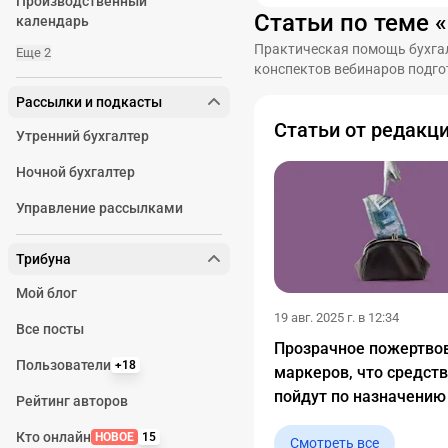
Производственный
Статьи по теме 
календарь
Практическая помощь бухгал
Еще 2
конспектов вебинаров подго
Рассылки и подкасты
Статьи от редакц
Утренний бухгалтер
Ночной бухгалтер
Управление рассылками
Трибуна
Мой блог
19 авг. 2025 г. в 12:34
Все посты
Прозрачное пожертвов
Пользователи
+18
маркеров, что средст
пойдут по назначению
Рейтинг авторов
Кто онлайн
НОВОЕ
15
Смотреть все