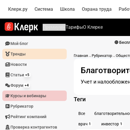
Клерк.ру
Система
Школа
Охрана труда
Рабо
Премиум
Тарифы
О Клерке
🔴 Бесп
Мой блог
Тренды
Главная
→
Рубрикатор
→
Общест
Новости
Благотворит
Статьи
+5
Учет и налообложе
Форум
+4
Курсы и вебинары
Теги
Рубрикатор
Все
благотворительно
Рейтинг компаний
врач
инвестор
1
1
Проверка контрагентов