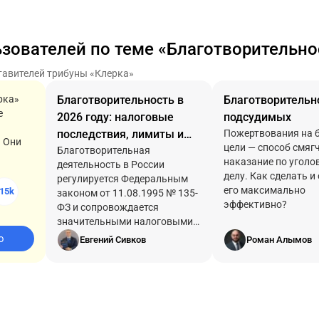
ьзователей по теме «Благотворительно
тавителей трибуны «Клерка»
рка»
Благотворительность в
Благотворительн
е
2026 году: налоговые
подсудимых
последствия, лимиты и
Пожертвования на 
! Они
цели — способ смяг
правила оформления для
Благотворительная
наказание по уголо
деятельность в России
юридических и
делу. Как сделать 
регулируется Федеральным
физических лиц
его максимально
15k
законом от 11.08.1995 № 135-
эффективно?
ФЗ и сопровождается
значительными налоговыми
последствиями как для
ю
Евгений Сивков
Роман Алымов
жертвователей, так и для
получателей помощи. Для
организаций такие операции
традиционно находятся в зоне
повышенного внимания ФНС