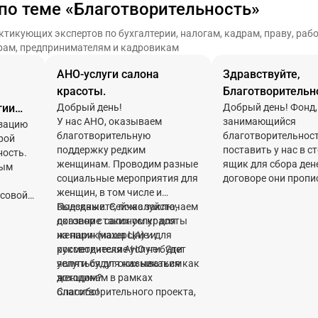
и часто становятся триггером
по теме «Благотворительность»
для назначения ВНП
икующих экспертов по бухгалтерии, налогам, кадрам, праву, работ
рам, предпринимателям и кадровикам
АНО-услуги салона
Здравствуйте,
красоты.
Благотворительн
тии
Добрый день!
Добрый день! Фонд,
У нас АНО, оказываем
занимающийся
ая
изацию
благотворительную
благотворительнос
рой
поддержку редким
поставить у нас в с
ность.
тью
женщинам. Проводим разные
ящик для сбора дене
лым
социальные мероприятия для
договоре они пропи
женщин, в том числе и
что они являются Фондом, а
совой
выездные. Сейчас заключаем
Подскажите, пожалуйста,
наш ИП - Благотвор
договор с салоном красоты
оказание таких услуг для
Благотворитель, то 
н.
на парикмахерские и
женщин (наша ЦА) и для
ИП, безвозмездно, в
гается
косметические услуги. Эти
руководителя АНО не будет
благотворительной
ти,
услуги будут оказываться как
являться для них никаким
устанавливает ящи
женщинам в рамках
доходом?
сбора пожертвован
рать.
благотворительного проекта,
Спасибо!
в договоре прописы
-
так и для руководителя АНО
Ящики являются
ть при