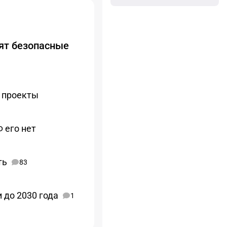
тят безопасные
е проекты
 его нет
ть
83
 до 2030 года
1