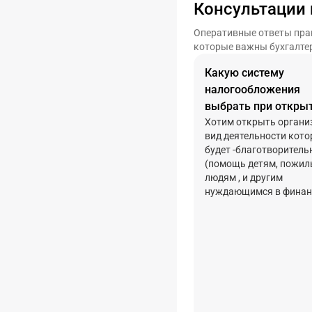
Консультации 
Оперативные ответы практ
которые важны бухгалте
Какую систему
налогообложения
выбрать при откры
организации ,котор
Хотим открыть орган
вид деятельности кото
занимается
будет -благотворитель
благотворительнос
(помощь детям, пожи
людям , и другим
нуждающимся в финан
помощи). доход будет
пожертвования гражда
Какими налогами обла
данный вид деятельнос
какую систему
налогообложения выб
Какую организационно
правовую форму выбра