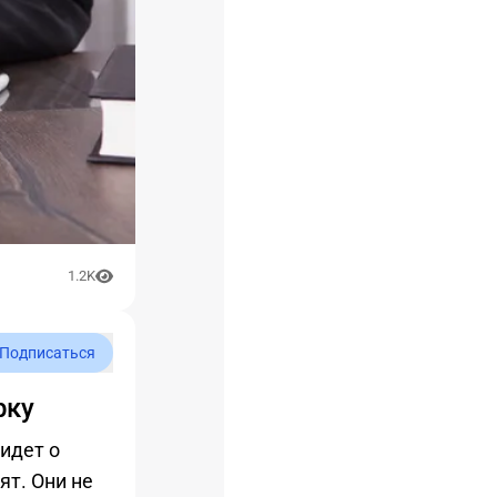
1.2K
Подписаться
рку
идет о
ят. Они не