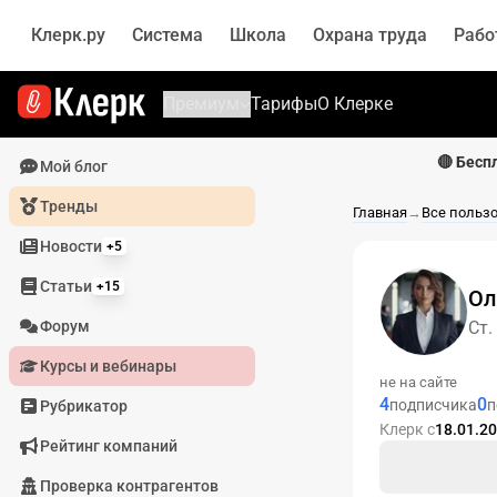
Клерк.ру
Система
Школа
Охрана труда
Рабо
Премиум
Тарифы
О Клерке
🔴 Бесп
Мой блог
Тренды
Главная
→
Все польз
Новости
+5
Статьи
+15
Ол
Форум
Ст.
Курсы и вебинары
не на сайте
4
0
подписчика
п
Рубрикатор
Клерк с
18.01.2
Рейтинг компаний
Проверка контрагентов