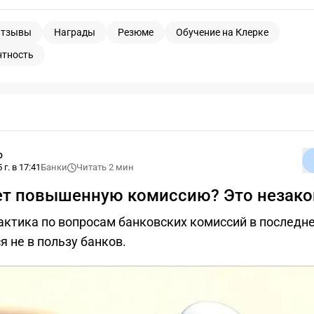
тзывы
Награды
Резюме
Обучение на Клерке
нтность
о
 г. в 17:41
Банки
Читать 2 мин
ет повышенную комиссию? Это незак
актика по вопросам банковских комиссий в последн
 не в пользу банков.