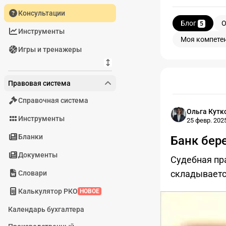
Консультации
Блог
О
5
Инструменты
Моя компете
Игры и тренажеры
Блог
Правовая система
Справочная система
Ольга Кутк
Инструменты
25 февр. 2025
Бланки
Банк бер
Документы
Судебная пр
складывается
Словари
Калькулятор РКО
НОВОЕ
Календарь бухгалтера