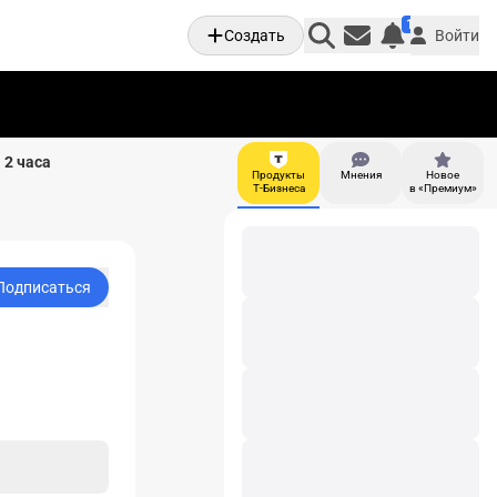
1
Создать
Войти
Личные увед
 2 часа
Продукты
Мнения
Новое
И
Т-Бизнеса
в «Премиум»
Подписаться