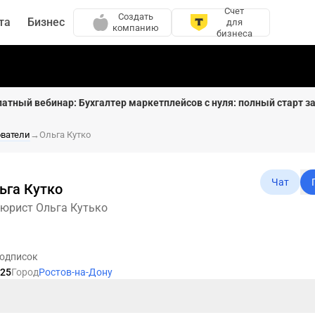
Счет
Создать
та
Бизнес
для
компанию
бизнеса
латный вебинар: Бухгалтер маркетплейсов с нуля: полный старт за
ователи
→
Ольга Кутко
Чат
ьга Кутко
 юрист Ольга Кутько
одписок
025
Город
Ростов-на-Дону