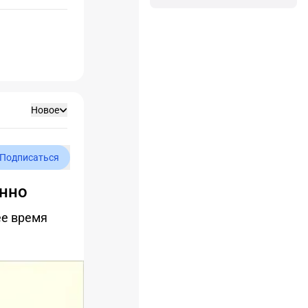
Новое
Подписаться
онно
ее время