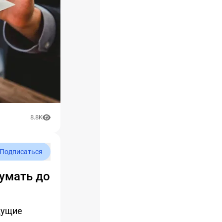
8.8K
Подписаться
умать до
дущие