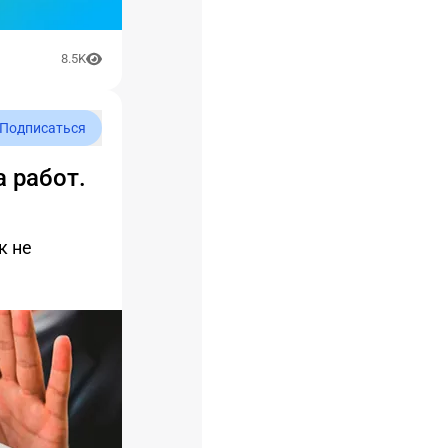
8.5K
Подписаться
 работ.
к не