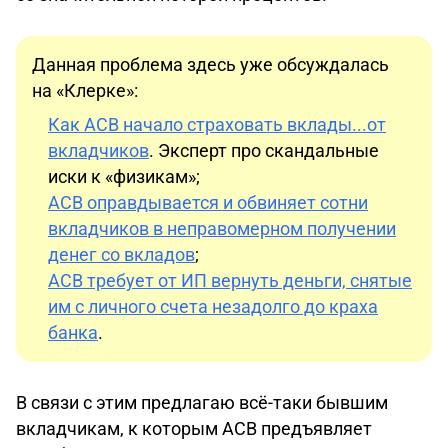
Данная проблема здесь уже обсуждалась
на «Клерке»:
Как АСВ начало страховать вклады...от
вкладчиков
. Эксперт про скандальные
иски к «физикам»;
АСВ оправдывается и обвиняет сотни
вкладчиков в неправомерном получении
денег со вкладов
;
АСВ требует от ИП вернуть деньги, снятые
им с личного счета незадолго до краха
банка
.
В связи с этим предлагаю всё-таки бывшим
вкладчикам, к которым АСВ предъявляет