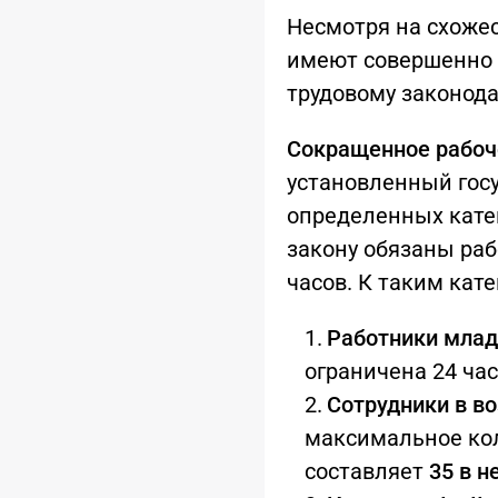
Несмотря на схожес
имеют совершенно
трудовому законода
Сокращенное рабоч
установленный гос
определенных катег
закону обязаны ра
часов. К таким кат
Работники млад
ограничена 24 ча
Сотрудники в во
максимальное кол
составляет
35 в н