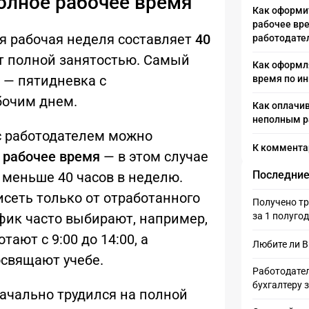
полное рабочее время
Как оформи
рабочее вр
я рабочая неделя составляет
40
работодате
т полной занятостью. Самый
Как оформл
— пятидневка с
время по и
бочим днем.
Как оплачив
неполным р
с работодателем можно
К коммент
 рабочее время
— в этом случае
Последние
 меньше 40 часов в неделю.
исеть только от отработанного
Получено тр
фик часто выбирают, например,
за 1 полуго
тают с 9:00 до 14:00, а
Любите ли 
освящают учебе.
Работодател
бухгалтеру 
ачально трудился на полной