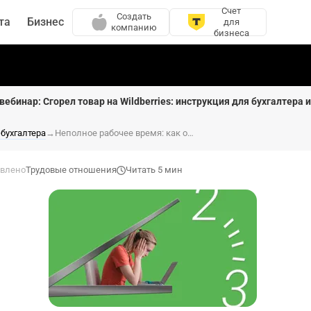
Счет
Создать
та
Бизнес
для
компанию
бизнеса
вебинар: Сгорел товар на Wildberries: инструкция для бухгалтера 
 бухгалтера
→
Неполное рабочее время: как оформлять и оплачивать
влено
Трудовые отношения
Читать 5 мин