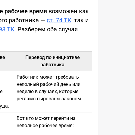
е рабочее время
возможен как
ого работника —
ст. 74 ТК
, так и
 93 ТК
. Разберем оба случая
ве
Перевод по инициативе
работника
Работник может требовать
неполный рабочий день или
е
неделю в случаях, которые
регламентированы законом.
уда.
а
Вот кто может перейти на
неполное рабочее время:
я