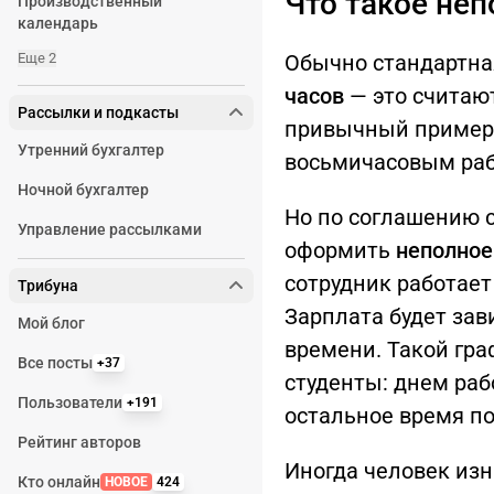
Что такое не
Производственный
календарь
Еще 2
Обычно стандартна
часов
— это считаю
Рассылки и подкасты
привычный пример 
Утренний бухгалтер
восьмичасовым ра
Ночной бухгалтер
Но по соглашению 
Управление рассылками
оформить
неполное
сотрудник работает
Трибуна
Зарплата будет зав
Мой блог
времени. Такой гра
Все посты
+37
студенты: днем рабо
Пользователи
+191
остальное время п
Рейтинг авторов
Иногда человек изн
Кто онлайн
НОВОЕ
424