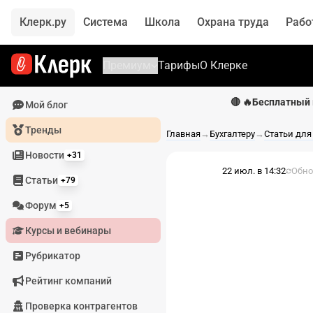
Клерк.ру
Система
Школа
Охрана труда
Рабо
Премиум
Тарифы
О Клерке
🔴 🔥Бесплатный 
Мой блог
Тренды
Главная
→
Бухгалтеру
→
Статьи для
Новости
+31
22 июл. в 14:32
Обно
Статьи
+79
Форум
+5
Курсы и вебинары
Рубрикатор
Рейтинг компаний
Проверка контрагентов