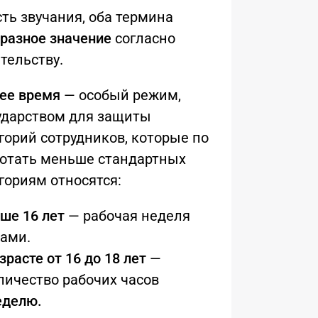
ть звучания, оба термина
разное значение
согласно
тельству.
ее время
— особый режим,
ударством для защиты
орий сотрудников, которые по
ботать меньше стандартных
егориям относятся:
ше 16 лет
— рабочая неделя
сами.
зрасте от 16 до 18 лет
—
ичество рабочих часов
еделю.