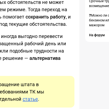
Срочный тру
овых обстоятельств не может
возмещение
ем режиме. Тогда переход на
❓Можно ли 
ь помогает
сохранить работу,
и
бензином ил
под текущие обстоятельства.
мажором
На форум
 иногда выгодно перевести
кращенный рабочий день или
кли подобные трудности на
ое решение —
альтернатива
ращение штата в
требованиями ТК мы
отдельной
статье
.