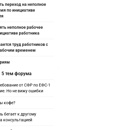
ть переход на неполное
емя по инициативе
ля
ять неполное рабочее
нициативе работника
ается труд работников с
абочим временем
ариям
 5 тем форума
ебование от СФР по ЕФС-1
дие. Но не вижу ошибки
Вы кофе?
ь бегает к другому
за консультацией