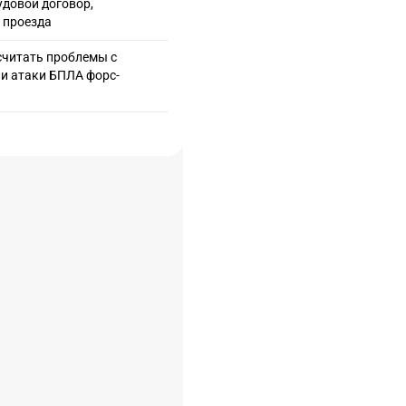
довой договор,
 проезда
считать проблемы с
и атаки БПЛА форс-